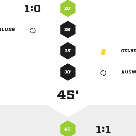
:


20’
SLUNG
26’
35’
GELB
38’
AUSW
45'
:


46’