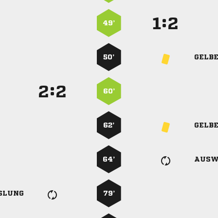
:


49’
50’
GELB
:


60’
62’
GELB
64’
AUSW
SLUNG
79’