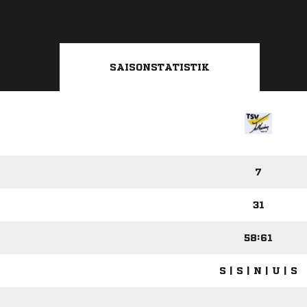
SAISONSTATISTIK
7
31
58:61
S | S | N | U | S