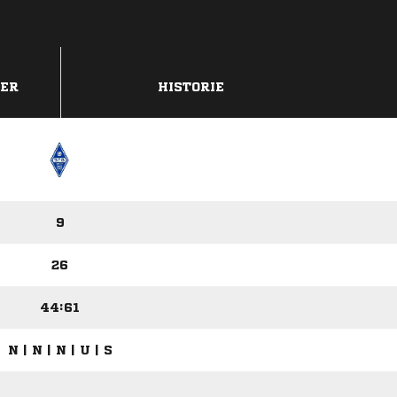
DER
HISTORIE
9
26
44:61
N | N | N | U | S