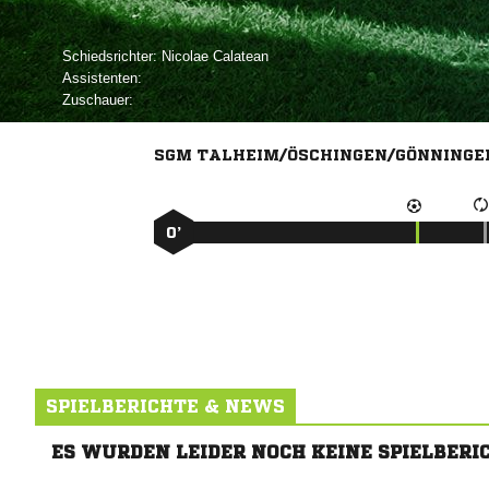
Schiedsrichter:
 
Assistenten:
Zuschauer:
SGM TALHEIM/ÖSCHINGEN/GÖNNINGEN
0’
SPIELBERICHTE & NEWS
ES WURDEN LEIDER NOCH KEINE SPIELBERI