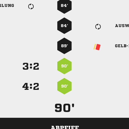
SLUNG
84’
84’
AUSW
89’
GELB
:


90’
:


90’
90'
ABPFIFF