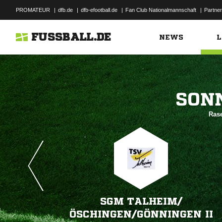
PROMATEUR
|
dfb.de
|
dfb-efootball.de
|
Fan Club Nationalmannschaft
|
Partner
FUSSBALL.DE
NEWS
L

Rase
SGM TALHEIM/​
ÖSCHINGEN/​GÖNNINGEN II