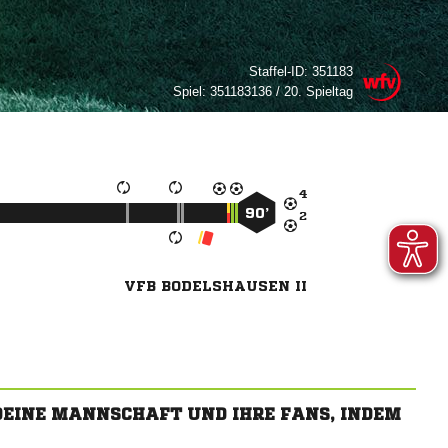
Staffel-ID:
351183
Spiel:
351183136 / 20. Spieltag

90’

VFB BODELSHAUSEN II
 DEINE MANNSCHAFT UND IHRE FANS, INDEM