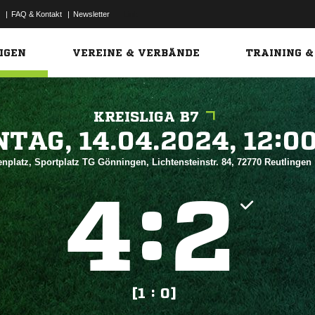
|
FAQ & Kontakt
|
Newsletter
Link
IGEN
VEREINE & VERBÄNDE
TRAINING &
KREISLIGA B7
 


nplatz, Sportplatz TG Gönningen, Lichtensteinstr. 84, 72770 Reutlingen
:


[1 : 0]