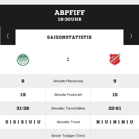
ABPFIFF
18:30UHR
ANZEIGE
SAISONSTATISTIK
:
8
9
Aktuelle Platzierung
19
15
Aktuelle Punktzahl
31:38
22:61
Aktuelles Torverhältnis
S | S | S | U | U
N | U | N | N | U
Aktueller Trend
Bester Torjäger (Tore)