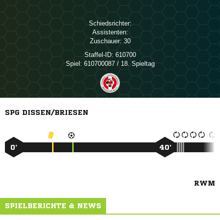
Schiedsrichter:
Assistenten:
Zuschauer:
30
Staffel-ID:
610700
Spiel:
610700087 / 18. Spieltag
SPG DISSEN/BRIESEN
0’
40’
RWM
SPIELBERICHTE & NEWS