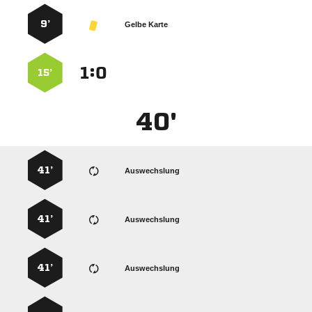
9’
Gelbe Karte
:


15’
40'
41’
Auswechslung
41’
Auswechslung
41’
Auswechslung