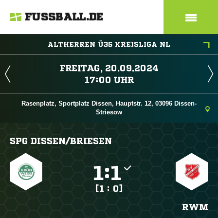
FUSSBALL.DE
ALTHERREN Ü35 KREISLIGA NL
 
 
Rasenplatz, Sportplatz Dissen, Hauptstr. 12, 03096 Dissen-
Striesow
SPG DISSEN/​BRIESEN

:

[1 : 0]
RWM