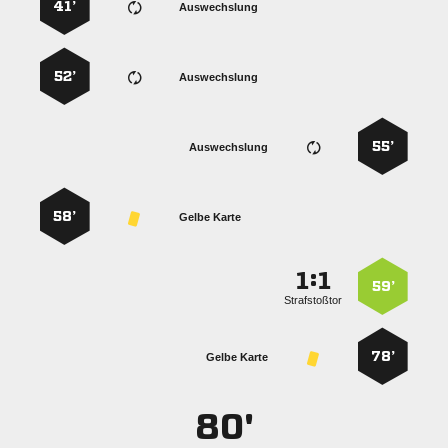
41’
Auswechslung
52’
Auswechslung
55’
Auswechslung
58’
Gelbe Karte
:


59’
Strafstoßtor
78’
Gelbe Karte
80'