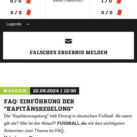
Karten (Team/Offiz.)
0 / 0
1 / 0
0 / 0
0 / 0
Legende
ANZEIGE
FALSCHES ERGEBNIS MELDEN
MAGAZIN
22.09.2024 | 12:30
FAQ: EINFÜHRUNG DER
"KAPITÄNSREGELUNG"
Die "Kapitänsregelung" hält Einzug in deutschen Fußball. Ab wann
gilt sie? Wie ist der Ablauf?
FUSSBALL.de
mit den wichtigsten
Antworten zum Thema im FAQ.