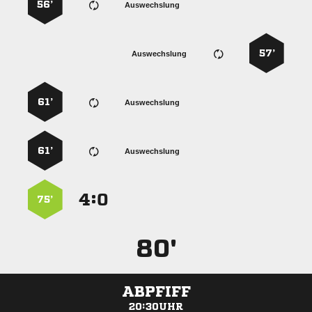
56’
Auswechslung
57’
Auswechslung
61’
Auswechslung
61’
Auswechslung
:


75’
80'
ABPFIFF
20:30UHR