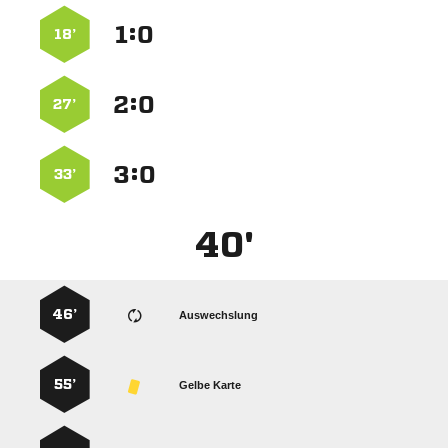
:


18’
:


27’
:


33’
40'
46’
Auswechslung
55’
Gelbe Karte