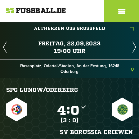
FUSSBALL.DE
ALTHERREN Ü35 GROSSFELD
 
 
Rasenplatz, Odertal-Stadion, An der Festung, 16248
Oderberg
SPG LUNOW/​ODERBERG

:

[3 : 0]
SV BORUSSIA CRIEWEN