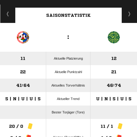
ANZEIGE
SAISONSTATISTIK
:
11
12
Aktuelle Platzierung
22
21
Aktuelle Punktzahl
41:64
46:74
Aktuelles Torverhältnis
S | N | U | U | S
U | N | S | U | S
Aktueller Trend
Bester Torjäger (Tore)
20 / 0
11 / 1