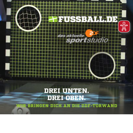
DREI UNTEN.
DREI OBEN.
WIR BRINGEN DICH AN DIE ZDF-TORWAND