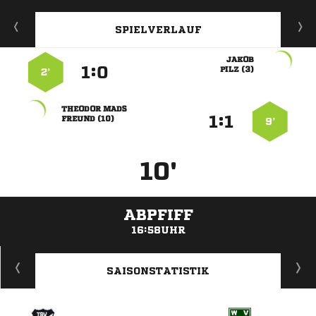
SPIELVERLAUF

:


 
2’
 
:


 
9’
10'
ABPFIFF
16:58UHR
ANZEIGE
SAISONSTATISTIK