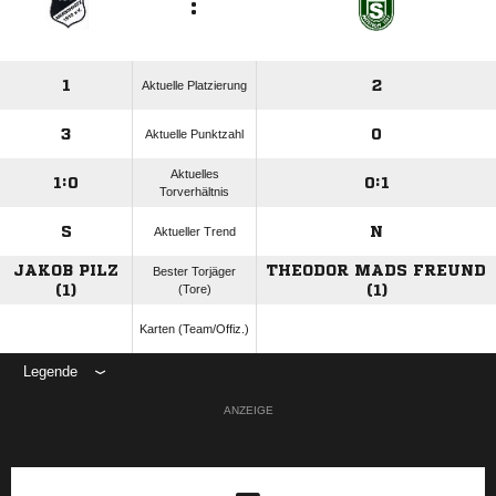
:
1
2
Aktuelle Platzierung
3
0
Aktuelle Punktzahl
Aktuelles
1:0
0:1
Torverhältnis
S
N
Aktueller Trend
JAKOB PILZ
THEODOR MADS FREUND
Bester Torjäger
(1)
(Tore)
(1)
Karten (Team/Offiz.)
Legende
ANZEIGE