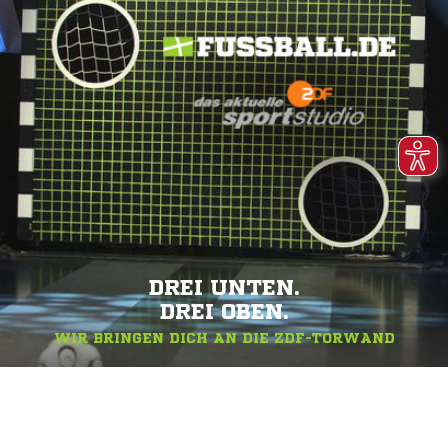
DREI UNTEN.
DREI OBEN.
WIR BRINGEN DICH AN DIE ZDF-TORWAND