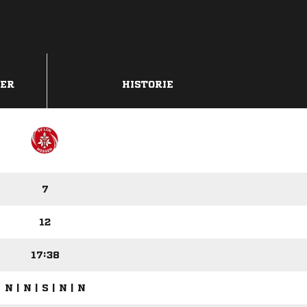
DER
HISTORIE
7
12
17:38
N | N | S | N | N