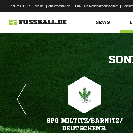
PROMATEUR
|
dfb.de
|
dfb-efootball.de
|
Fan Club Nationalmannschaft
|
Partner
FUSSBALL.DE
NEWS
L

SPG MILTITZ/​BARNITZ/​
DEUTSCHENB.