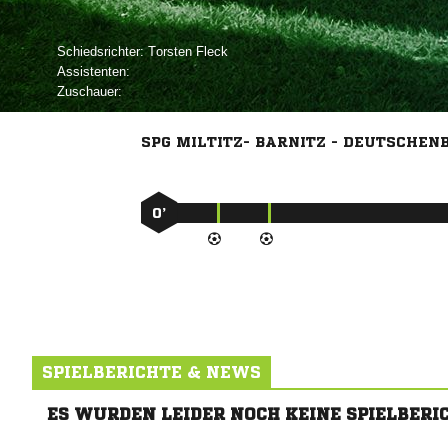
Schiedsrichter:
 
Assistenten:
Zuschauer:
SPG MILTITZ- BARNITZ - DEUTSCHEN
0’
SPIELBERICHTE & NEWS
ES WURDEN LEIDER NOCH KEINE SPIELBERI