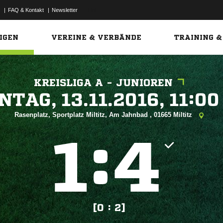
|
FAQ & Kontakt
|
Newsletter
Link
IGEN
VEREINE & VERBÄNDE
TRAINING &
KREISLIGA A - JUNIOREN
 


Rasenplatz, Sportplatz Miltitz, Am Jahnbad , 01665 Miltitz
:


[0 : 2]