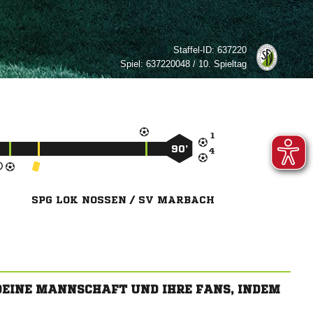
Staffel-ID:
637220
Spiel:
637220048 / 10. Spieltag

90’

SPG LOK NOSSEN / SV MARBACH
 DEINE MANNSCHAFT UND IHRE FANS, INDEM