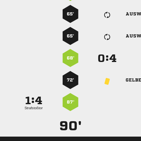
65’
AUSW
65’
AUSW
:


68’
72’
GELB
:


87’
Strafstoßtor
90'