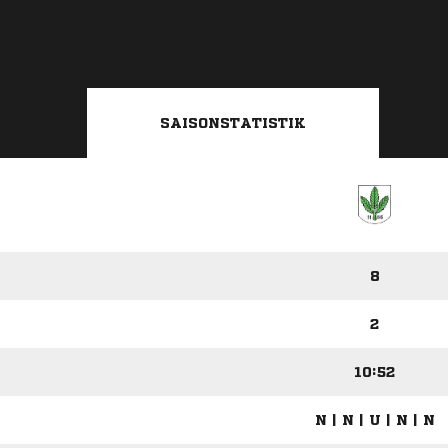
SAISONSTATISTIK
8
2
10:52
N | N | U | N | N