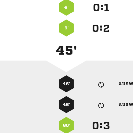
:


4’
:


9’
45'
46’
AUSW
46’
AUSW
:


60’