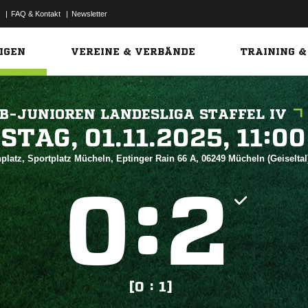
|
FAQ & Kontakt
|
Newsletter
Link
IGEN
VEREINE & VERBÄNDE
TRAINING &
B-JUNIOREN LANDESLIGA STAFFEL IV
 


platz, Sportplatz Mücheln, Eptinger Rain 66 A, 06249 Mücheln (Geiselta
:


[0 : 1]