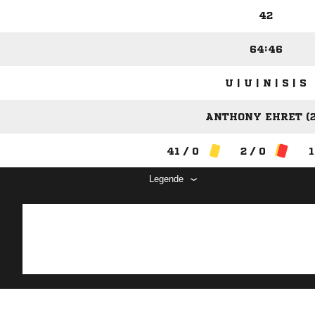
42
64:46
U | U | N | S | S
ANTHONY EHRET (2
41 / 0
2 / 0
1
Legende