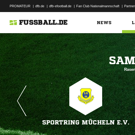
PROMATEUR
|
dfb.de
|
dfb-efootball.de
|
Fan Club Nationalmannschaft
|
Partner
FUSSBALL.DE
NEWS
L

Rasen
SPORTRING MÜCHELN E.V.