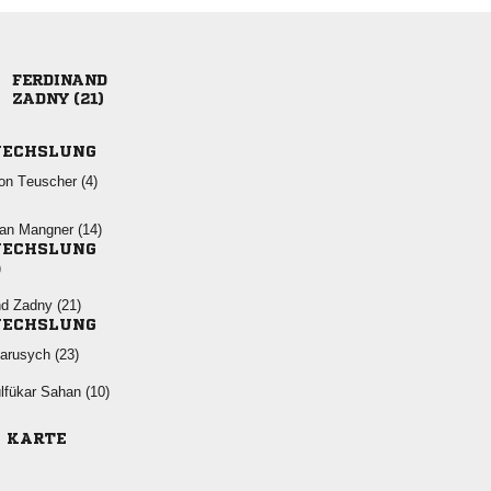

 
ECHSLUNG
  
  
ECHSLUNG
)
  
ECHSLUNG
 
  
E KARTE