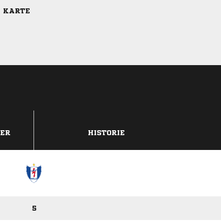
E KARTE
DER
HISTORIE
5