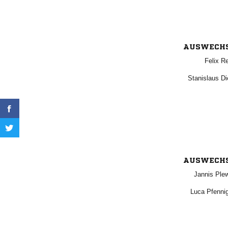
AUSWECH
 
 
AUSWECH
 
 