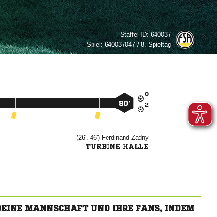
Staffel-ID:
640037
Spiel:
640037047 / 8. Spieltag

80’

(26', 46')


TURBINE HALLE
 DEINE MANNSCHAFT UND IHRE FANS, INDEM