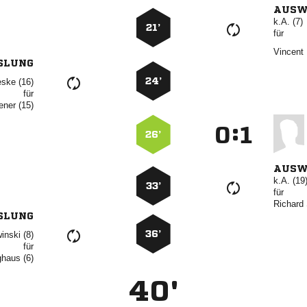
AUSW
k.A. (7)
21’
für
 
SLUNG
24’
 
für
 
:


26’
AUSW
k.A. (19
33’
für
 
SLUNG
36’
 
für
 
40'