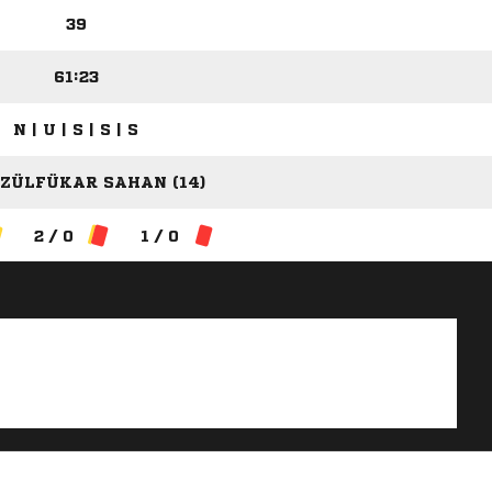
39
61:23
N | U | S | S | S
 ZÜLFÜKAR SAHAN (14)
2 / 0
1 / 0