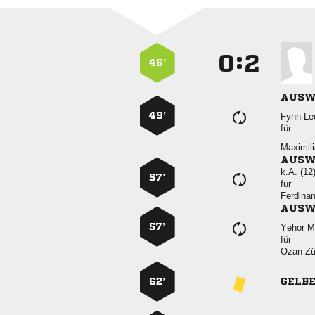
:


46’
AUSW
49’

für

AUSW
k.A. (12
57’
für

AUSW
57’
 
für
 
62’
GELB