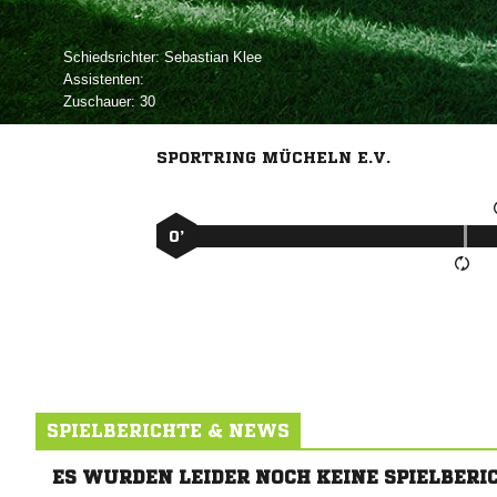
Schiedsrichter:
 
Assistenten:
Zuschauer:
30
SPORTRING MÜCHELN E.V.
0’
SPIELBERICHTE & NEWS
ES WURDEN LEIDER NOCH KEINE SPIELBERI