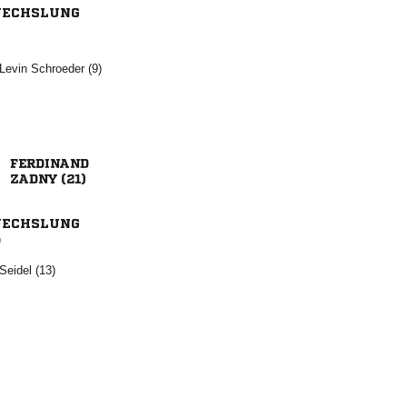
ECHSLUNG
  

 
ECHSLUNG
)
 