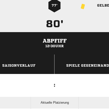
77’
GELB
80'
ABPFIFF
12:30UHR
ANZEIGE
SAISONVERLAUF
SPIELE GEGENEINAN
:
Aktuelle Platzierung