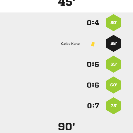
45'
:


50’
55’
Gelbe Karte
:


55’
:


60’
:


75’
90'