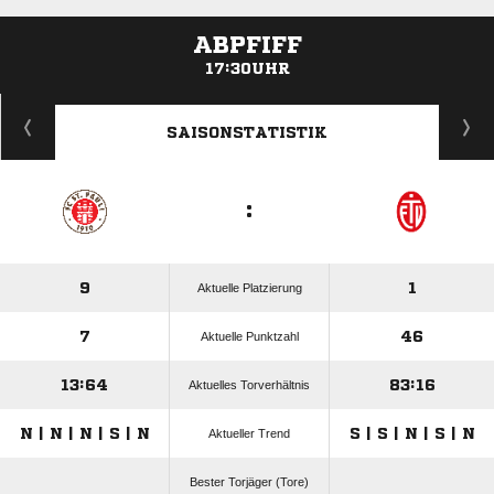
ABPFIFF
17:30UHR
ANZEIGE
SAISONSTATISTIK
:
9
1
Aktuelle Platzierung
7
46
Aktuelle Punktzahl
13:64
83:16
Aktuelles Torverhältnis
N | N | N | S | N
S | S | N | S | N
Aktueller Trend
Bester Torjäger (Tore)