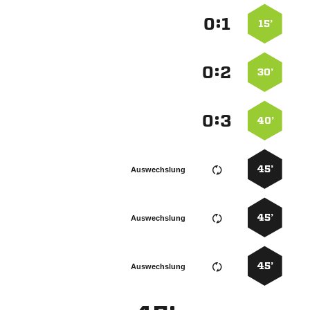
:


15’
:


30’
:


40’
45’
Auswechslung
45’
Auswechslung
45’
Auswechslung