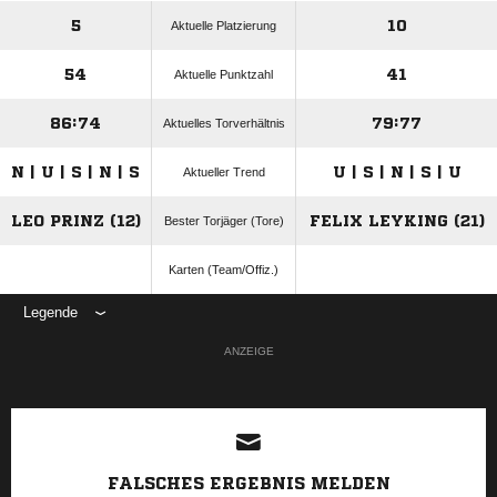
5
10
Aktuelle Platzierung
54
41
Aktuelle Punktzahl
86:74
79:77
Aktuelles Torverhältnis
N | U | S | N | S
U | S | N | S | U
Aktueller Trend
LEO PRINZ (12)
FELIX LEYKING (21)
Bester Torjäger (Tore)
Karten (Team/Offiz.)
Legende
ANZEIGE
FALSCHES ERGEBNIS MELDEN