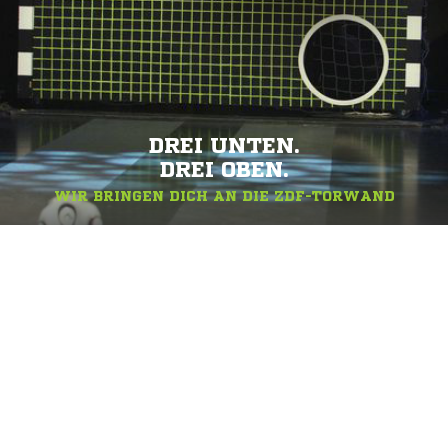
DREI UNTEN.
DREI OBEN.
WIR BRINGEN DICH AN DIE ZDF-TORWAND