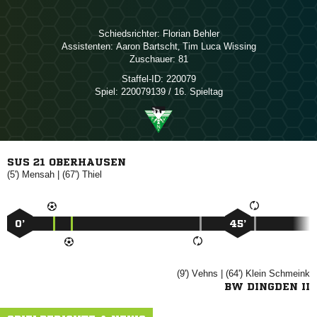
Schiedsrichter:
 
Assistenten:
 
,   
Zuschauer:
81
Staffel-ID:
220079
Spiel:
220079139 / 16. Spieltag
SUS 21 OBERHAUSEN
(5')

| (67')

0’
45’
(9')

| (64')
 
BW DINGDEN II