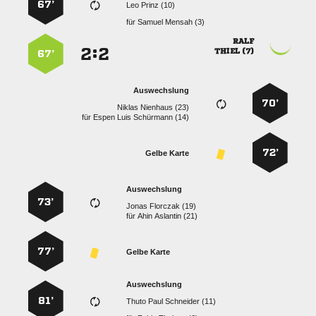
67’
  
für
  

:


 
67’
Auswechslung
70’
  
für
   
72’
Gelbe Karte
Auswechslung
73’
  
für
  
77’
Gelbe Karte
Auswechslung
81’
   