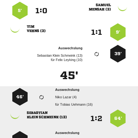

:


 
5’

:


 
9’
Auswechslung
39’
   
für
  
45'
Auswechslung
46’
  
für
  

:


  
64’
Auswechslung