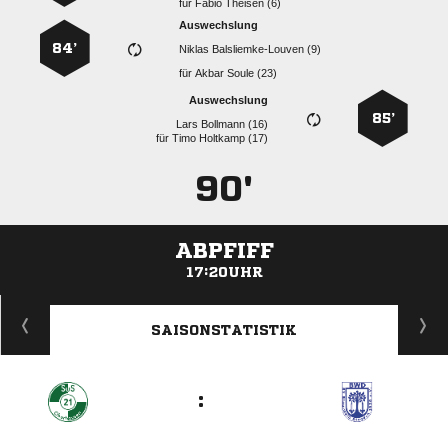
für
  
Auswechslung
84’
  
für
  
Auswechslung
85’
  
für
  
90'
ABPFIFF
17:20UHR
ANZEIGE
SAISONSTATISTIK
: