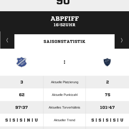
90'
ABPFIFF
16:52UHR
ANZEIGE
SAISONSTATISTIK
:
3
2
Aktuelle Platzierung
62
75
Aktuelle Punktzahl
97:37
101:47
Aktuelles Torverhältnis
S | S | S | N | U
S | S | S | S | U
Aktueller Trend