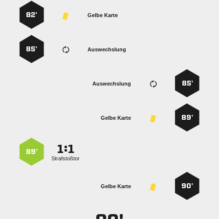
82’
Gelbe Karte
85’
Auswechslung
85’
Auswechslung
89’
Gelbe Karte
:


89’
Strafstoßtor
90’
Gelbe Karte