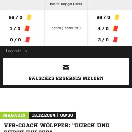
Bester Torjäger (Tore)
56 / 0
86 / 0
Karten (Team/Offiz.)
1 / 0
4 / 0
0 / 0
2 / 0
Legende
ANZEIGE
FALSCHES ERGEBNIS MELDEN
MAGAZIN
15.12.2024 | 08:30
VFB-COACH WÖLPPER: "DURCH UND