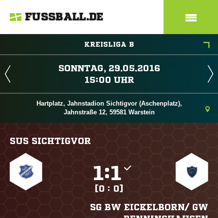
FUSSBALL.DE
KREISLIGA B
 
 
Hartplatz, Jahnstadion Sichtigvor (Aschenplatz),
Jahnstraße 12, 59581 Warstein
SUS SICHTIGVOR

:

[0 : 0]
SG BW EICKELBORN/​ GW