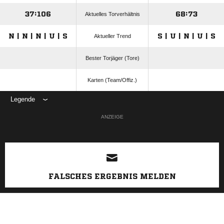
37:106
68:73
Aktuelles Torverhältnis
N | N | N | U | S
S | U | N | U | S
Aktueller Trend
Bester Torjäger (Tore)
Karten (Team/Offiz.)
Legende
ANZEIGE
FALSCHES ERGEBNIS MELDEN