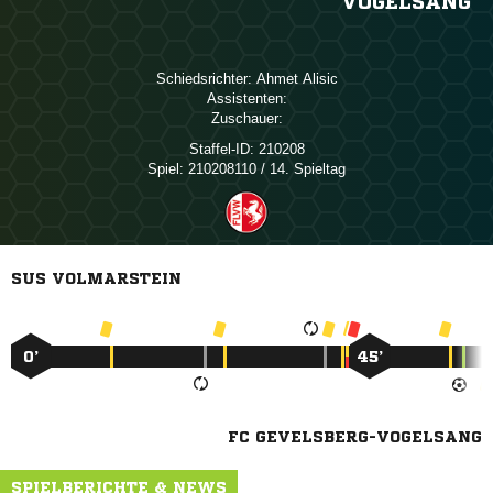
VOGELSANG
Schiedsrichter:
 
Assistenten:
Zuschauer:
Staffel-ID:
210208
Spiel:
210208110 / 14. Spieltag
SUS VOLMARSTEIN
0’
45’
FC GEVELSBERG-VOGELSANG
SPIELBERICHTE & NEWS