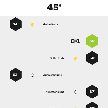
45'
54’
Gelbe Karte
:


56’
60’
Gelbe Karte
63’
Auswechslung
67’
Auswechslung