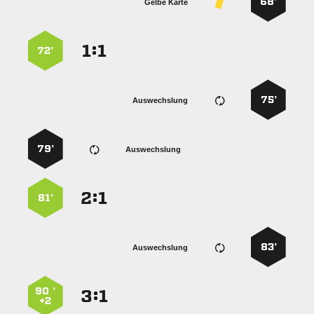
68’
Gelbe Karte
:


72’
75’
Auswechslung
79’
Auswechslung
:


81’
83’
Auswechslung
90 ’
:


+2