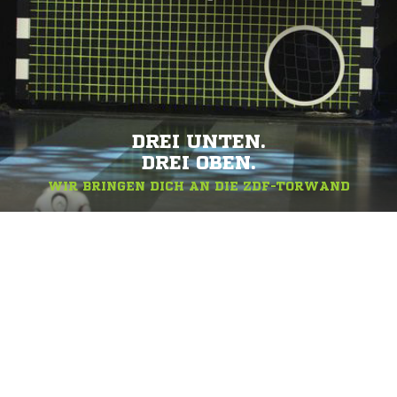
DREI UNTEN.
DREI OBEN.
WIR BRINGEN DICH AN DIE ZDF-TORWAND