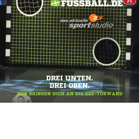
DREI UNTEN.
DREI OBEN.
WIR BRINGEN DICH AN DIE ZDF-TORWAND