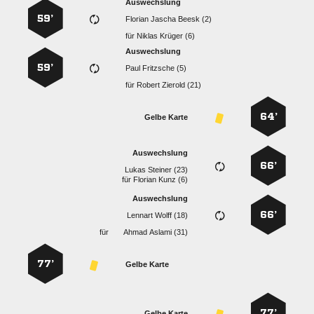
Auswechslung
59’
   
für
  
Auswechslung
59’
  
für
  
64’
Gelbe Karte
Auswechslung
66’
  
für
  
Auswechslung
66’
  
für
  
77’
Gelbe Karte
77’
Gelbe Karte