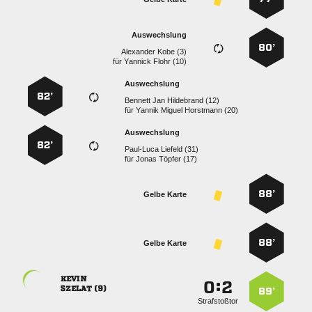
Auswechslung
80’
  
für
  
Auswechslung
82’
   
für
   
Auswechslung
82’
  
für
  
88’
Gelbe Karte
88’
Gelbe Karte

:


 
89’
Strafstoßtor