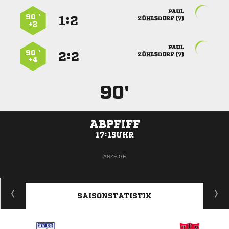

90 ’
:


 
+2

90 ’
:


 
+4
90'
ABPFIFF
17:15UHR
ANZEIGE
SAISONSTATISTIK