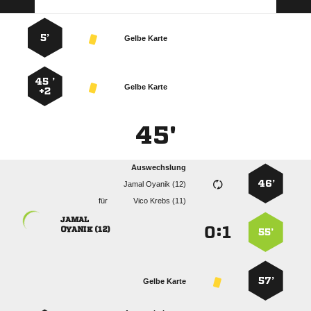
5’
Gelbe Karte
45 ’
Gelbe Karte
+2
45'
Auswechslung
46’
  
für
  

:


 
55’
57’
Gelbe Karte