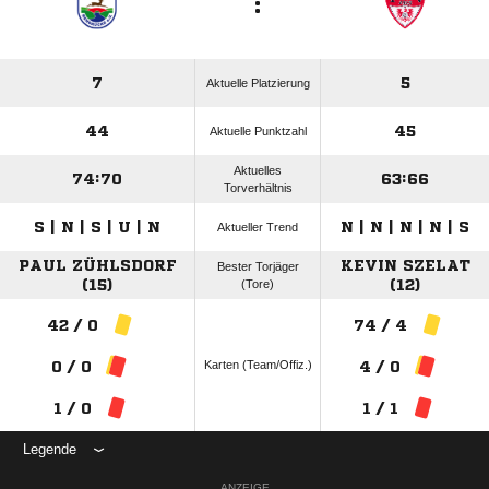
:
7
5
Aktuelle Platzierung
44
45
Aktuelle Punktzahl
Aktuelles
74:70
63:66
Torverhältnis
S | N | S | U | N
N | N | N | N | S
Aktueller Trend
PAUL ZÜHLSDORF
KEVIN SZELAT
Bester Torjäger
(15)
(Tore)
(12)
42 / 0
74 / 4
Karten (Team/Offiz.)
0 / 0
4 / 0
1 / 0
1 / 1
Legende
ANZEIGE