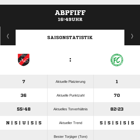
ABPFIFF
16:49UHR
ANZEIGE
SAISONSTATISTIK
:
7
1
Aktuelle Platzierung
36
70
Aktuelle Punktzahl
55:48
82:23
Aktuelles Torverhältnis
N | S | U | S | S
S | S | S | S | S
Aktueller Trend
Bester Torjäger (Tore)