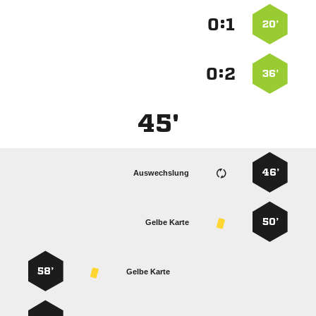
:


20’
:


36’
45'
46’
Auswechslung
50’
Gelbe Karte
58’
Gelbe Karte