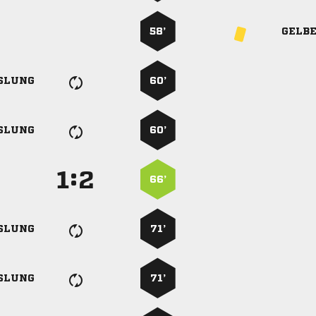
58’
GELB
SLUNG
60’
SLUNG
60’
:


66’
SLUNG
71’
SLUNG
71’