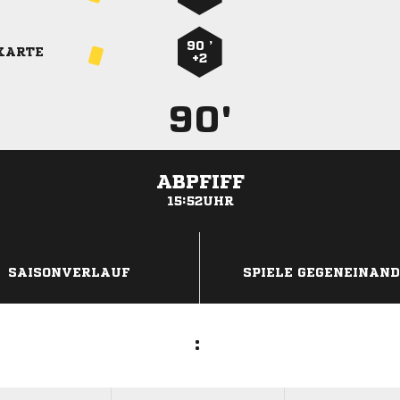
90 ’
KARTE
+2
90'
ABPFIFF
15:52UHR
ANZEIGE
SAISONVERLAUF
SPIELE GEGENEINAN
: