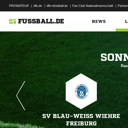
PROMATEUR
|
dfb.de
|
dfb-efootball.de
|
Fan Club Nationalmannschaft
|
Partner
FUSSBALL.DE
NEWS
L

Ras
SV BLAU-WEISS WIEHRE
FREIBURG