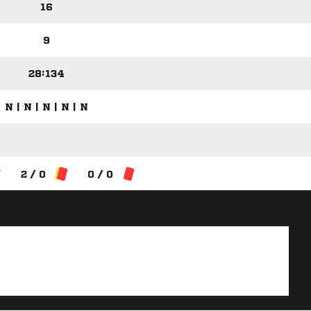
16
9
28:134
N | N | N | N | N
2 / 0
0 / 0