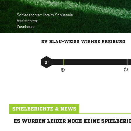
Schiedsrichter:
 
Assistenten:
Zuschauer:
SV BLAU-WEISS WIEHRE FREIBURG
0’
SPIELBERICHTE & NEWS
ES WURDEN LEIDER NOCH KEINE SPIELBERI