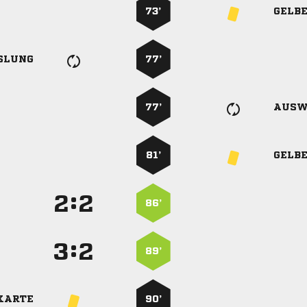
73’
GELB
SLUNG
77’
77’
AUSW
81’
GELB
:


86’
:


89’
KARTE
90’