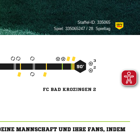
Staffel-ID:
335065
Spiel:
335065247 / 28. Spieltag

90’

FC BAD KROZINGEN 2
 DEINE MANNSCHAFT UND IHRE FANS, INDEM