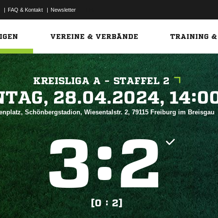
|
FAQ & Kontakt
|
Newsletter
Link
IGEN
VEREINE & VERBÄNDE
TRAINING &
KREISLIGA A - STAFFEL 2
 


enplatz, Schönbergstadion, Wiesentalstr. 2, 79115 Freiburg im Breisgau
:


[0 : 2]