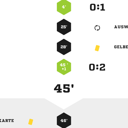
:


4’
25’
AUSW
28’
GELB
:


45 ’
+1
45'
KARTE
46’