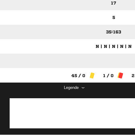
17
5
35:163
N | N | N | N | N
45 / 0
1 / 0
2
Legende