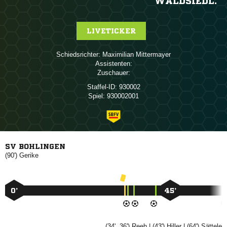
WALDSIEDL.
LIVETICKER
Schiedsrichter:
 
Assistenten:
Zuschauer:
Staffel-ID:
930002
Spiel:
930002001
SV BOHLINGEN
(90')

0’
45’
(34', 36')

| (43')

| (64')
