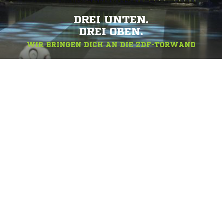
DREI UNTEN.
DREI OBEN.
WIR BRINGEN DICH AN DIE ZDF-TORWAND