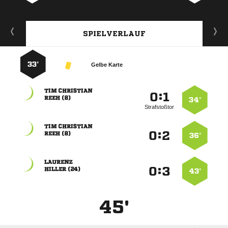
SPIELVERLAUF
33’
Gelbe Karte
 
:


 
34’
Strafstoßtor
 
:


 
36’

:


 
43’
45'