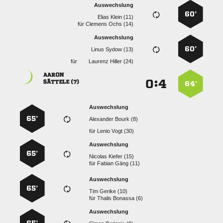
Auswechslung
60’
  
für
  
Auswechslung
60’
  
für
  

:


 
64’
Auswechslung
65’
  
für
  
Auswechslung
65’
  
für
  
Auswechslung
65’
  
für
  
Auswechslung