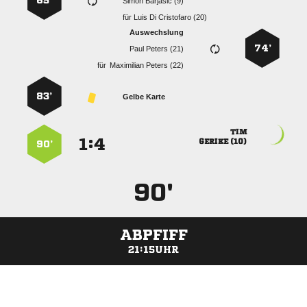
65’
  
für
   
Auswechslung
74’
  
für
  
83’
Gelbe Karte

:


 
90’
90'
ABPFIFF
21:15UHR
ANZEIGE