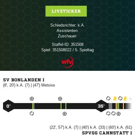
LIVETICKER
Schiedsrichter:

Assistenten:
Zuschauer:
Staffel-ID:
351508
Spiel:
351508022 / 5. Spieltag
SV BONLANDEN I
(8', 20') k.A. (7) | (47')

0’
35’
(22', 57') k.A. (7) | (40') k.A. (33) | (60') k.A. (61)
SPVGG CANNSTATT I