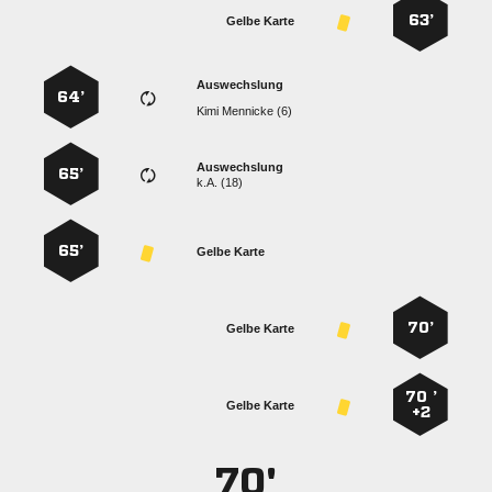
63’
Gelbe Karte
Auswechslung
64’
  
Auswechslung
65’
k.A. (18)
65’
Gelbe Karte
70’
Gelbe Karte
70 ’
Gelbe Karte
+2
70'