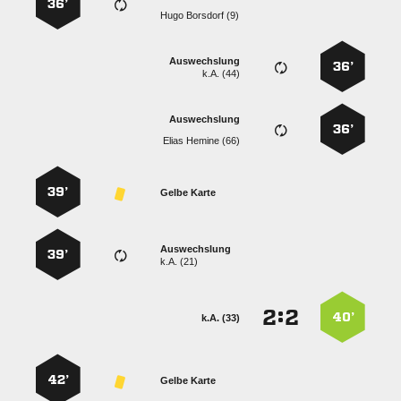
36’
  
Auswechslung
36’
k.A. (44)
Auswechslung
36’
  
39’
Gelbe Karte
Auswechslung
39’
k.A. (21)
:


40’
k.A. (33)
42’
Gelbe Karte