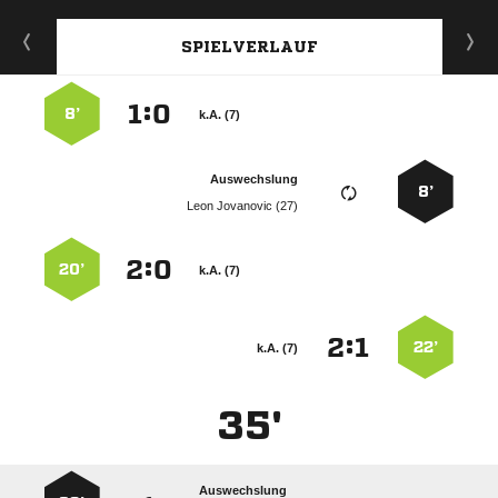
SPIELVERLAUF
:


8’
k.A. (7)
Auswechslung
8’
  
:


20’
k.A. (7)
:


22’
k.A. (7)
35'
Auswechslung