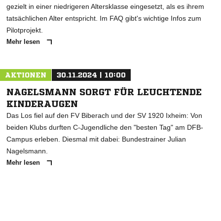
FAQ: SO FUNKTIONIERT "PLAYING DOWN"
Mit dem Programm "Playing Down" werden kleinere Jugendspieler
gezielt in einer niedrigeren Altersklasse eingesetzt, als es ihrem
tatsächlichen Alter entspricht. Im FAQ gibt's wichtige Infos zum
Pilotprojekt.
Mehr lesen
AKTIONEN
30.11.2024 | 10:00
NAGELSMANN SORGT FÜR LEUCHTENDE
KINDERAUGEN
Das Los fiel auf den FV Biberach und der SV 1920 Ixheim: Von
beiden Klubs durften C-Jugendliche den "besten Tag" am DFB-
Campus erleben. Diesmal mit dabei: Bundestrainer Julian
Nagelsmann.
Mehr lesen