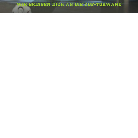
DREI UNTEN.
DREI OBEN.
WIR BRINGEN DICH AN DIE ZDF-TORWAND