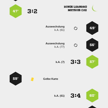
 
:


 
47’
Auswechslung
49’
k.A. (61)
Auswechslung
56’
k.A. (77)
:


57’
k.A. (7)
59’
Gelbe Karte
:


60’
k.A. (61)