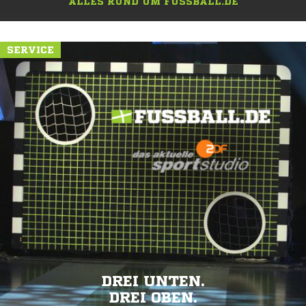
SPITZENSPIEL.
SPITZEN-LOOK.
ALLES RUND UM FUSSBALL.DE
SERVICE