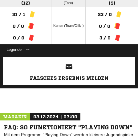
N | N | S | S | N
S | N | S | N | S
Aktueller Trend
STEVE EGUASEKI
CASIMIR IROWETZ
Bester Torjäger
(12)
(Tore)
(9)
31 / 1
23 / 0
Karten (Team/Offiz.)
0 / 0
0 / 0
0 / 0
3 / 0
Legende
ANZEIGE
FALSCHES ERGEBNIS MELDEN
MAGAZIN
02.12.2024 | 07:00