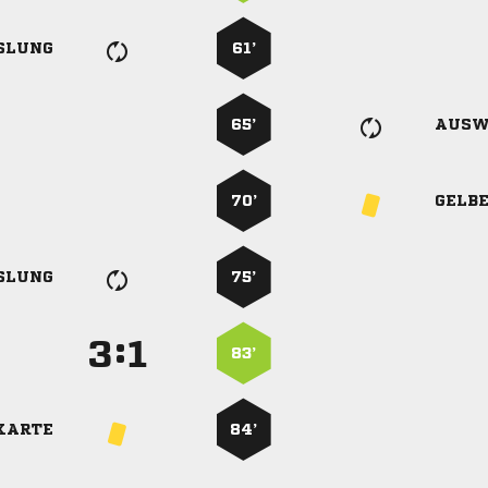
SLUNG
61’
65’
AUSW
70’
GELB
SLUNG
75’
:


83’
KARTE
84’