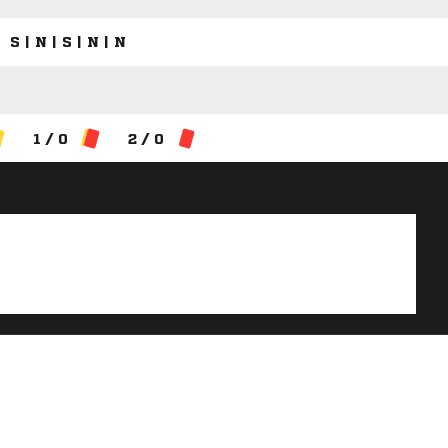
S | N | S | N | N
1 / 0
2 / 0