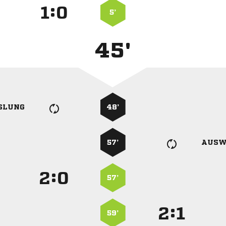
:


5’
45'
SLUNG
48’
57’
AUSW
:


57’
:


59’