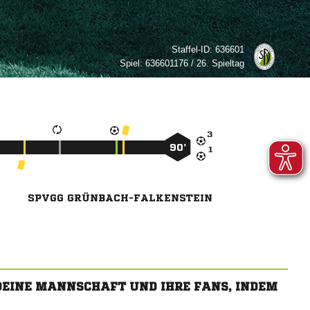
Staffel-ID:
636601
Spiel:
636601176 / 26. Spieltag

90’

SPVGG GRÜNBACH-FALKENSTEIN
 DEINE MANNSCHAFT UND IHRE FANS, INDEM