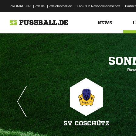
PROMATEUR
|
dfb.de
|
dfb-efootball.de
|
Fan Club Nationalmannschaft
|
Partner
FUSSBALL.DE
NEWS
L

Rase
SV COSCHÜTZ