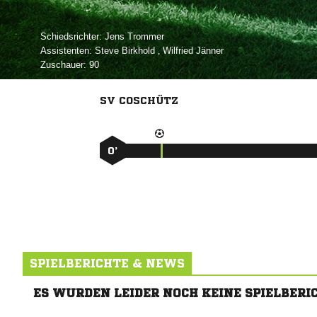
Schiedsrichter:
 
Assistenten:
 
,  
Zuschauer:
90
SV COSCHÜTZ
0’
SPIELBERICHTE & NEWS
ES WURDEN LEIDER NOCH KEINE SPIELBERI