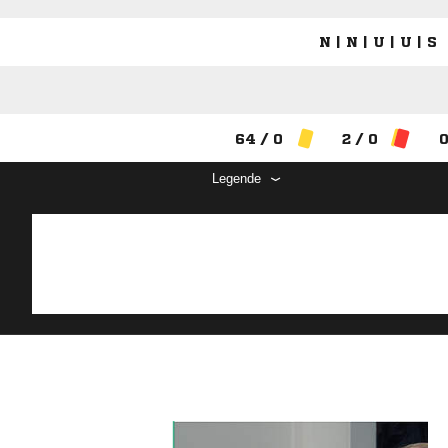
N | N | U | U | S
64 / 0
2 / 0
0
Legende