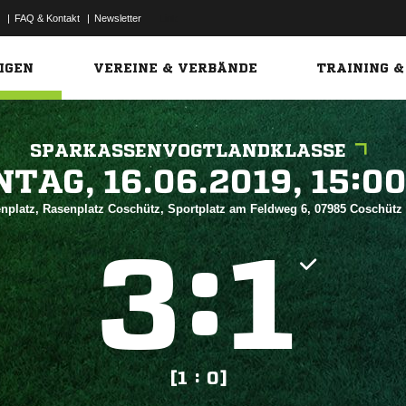
|
FAQ & Kontakt
|
Newsletter
Link
IGEN
VEREINE & VERBÄNDE
TRAINING &
SPARKASSENVOGTLANDKLASSE
 


nplatz, Rasenplatz Coschütz, Sportplatz am Feldweg 6, 07985 Coschütz
:


[1 : 0]