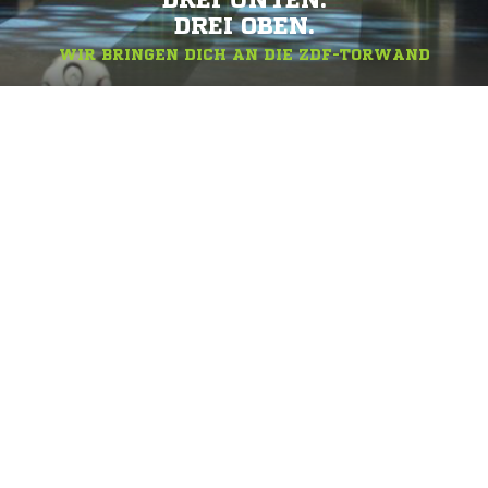
DREI UNTEN.
DREI OBEN.
WIR BRINGEN DICH AN DIE ZDF-TORWAND