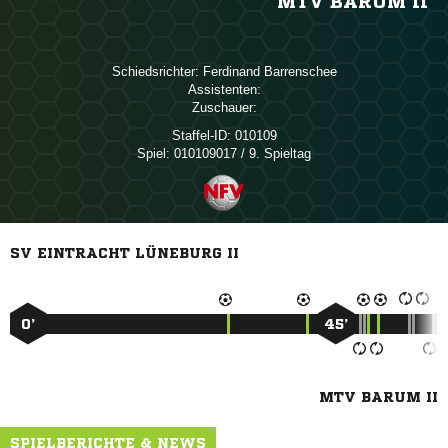
MTV BARUM II
Schiedsrichter:
 
Assistenten:
Zuschauer:
Staffel-ID:
010109
Spiel:
010109017 / 9. Spieltag
SV EINTRACHT LÜNEBURG II
0’
45’
MTV BARUM II
SPIELBERICHTE & NEWS