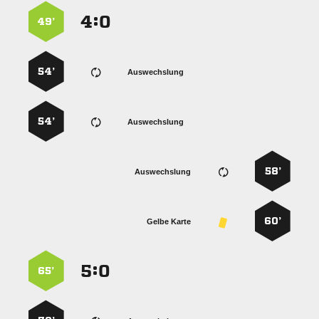
:


49’
54’
Auswechslung
54’
Auswechslung
58’
Auswechslung
60’
Gelbe Karte
:


65’