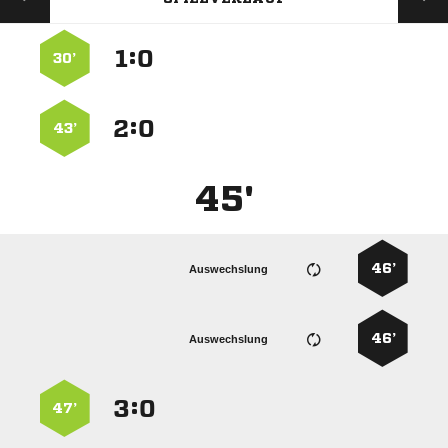
:


30’
:


43’
45'
46’
Auswechslung
46’
Auswechslung
:


47’