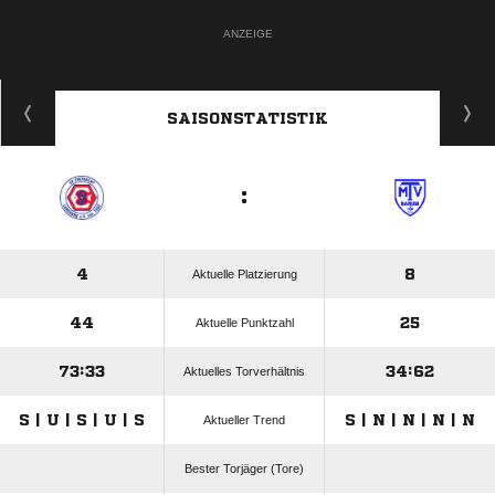
ANZEIGE
SAISONSTATISTIK
:
4
8
Aktuelle Platzierung
44
25
Aktuelle Punktzahl
73:33
34:62
Aktuelles Torverhältnis
S | U | S | U | S
S | N | N | N | N
Aktueller Trend
Bester Torjäger (Tore)