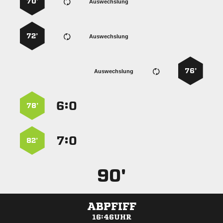
70’
Auswechslung
72’
Auswechslung
76’
Auswechslung
:


78’
:


82’
90'
ABPFIFF
16:46UHR