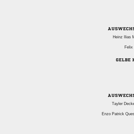
AUSWECH
  

GELBE 
AUSWECH
 
  