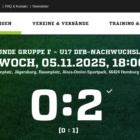
|
FAQ & Kontakt
|
Newsletter
Link
IGEN
VEREINE & VERBÄNDE
TRAINING &
NDE GRUPPE F - U17 DFB-NACHWUCHSL
 


nplatz, Jägersburg, Rasenplatz, Alois-Omlor-Sportpark, 66424 Hombur
:


[0 : 1]