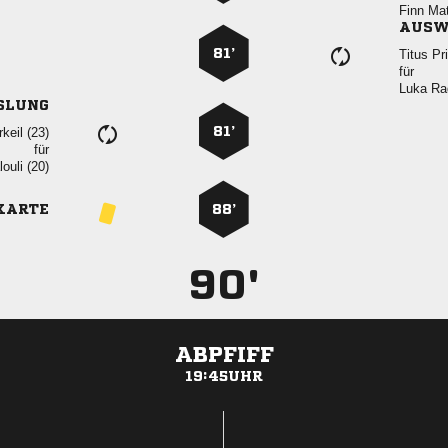
 
AUSW
81’
 
für
 
SLUNG
81’
 
für
 
KARTE
88’
90'
ABPFIFF
19:45UHR
ANZEIGE