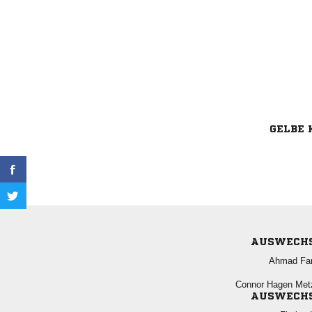
GELBE 
AUSWECH
 
  
AUSWECH