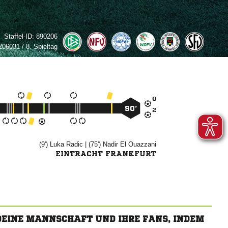
Staffel-ID:
890206
06031 / 8. Spieltag

90’

(9')


| (75')

 
EINTRACHT FRANKFURT
 DEINE MANNSCHAFT UND IHRE FANS, INDEM