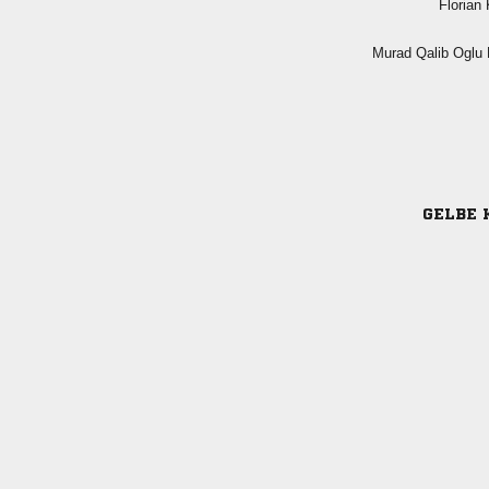
 
  
GELBE 