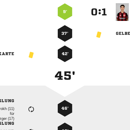
:


9’
37’
GELB
KARTE
42’
45'
SLUNG
46’
 
für
 
SLUNG