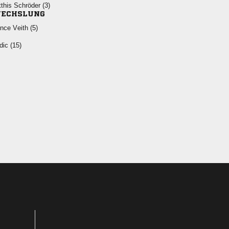
  
ECHSLUNG
  
 