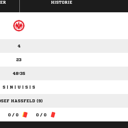
DER
HISTORIE
4
23
48:35
S | N | U | S | S
OSEF HASSFELD (9)
0 / 0
0 / 0