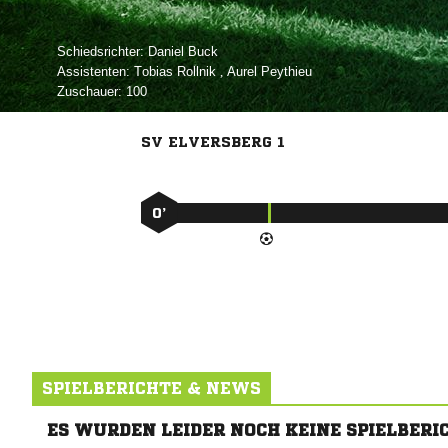
Schiedsrichter:
 
Assistenten:
 
,  
Zuschauer:
100
SV ELVERSBERG 1
0’
SPIELBERICHTE & NEWS
ES WURDEN LEIDER NOCH KEINE SPIELBERI