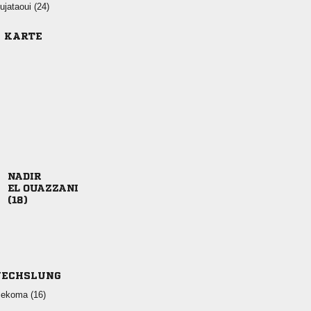
 
E KARTE

 

ECHSLUNG
 