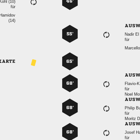
46’
 
für
 

AUSW
55’
 
für

KARTE
65’
AUSW
68’

für
 
AUSW
68’
 
für
 
AUSW
68’
 
für