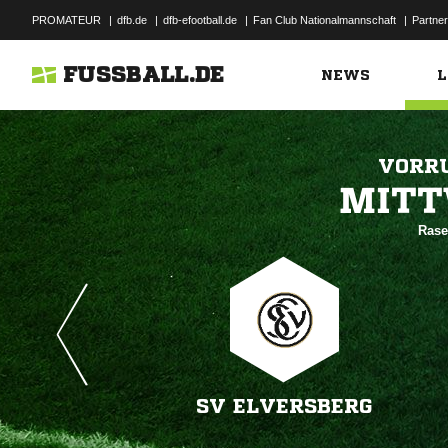
PROMATEUR
|
dfb.de
|
dfb-efootball.de
|
Fan Club Nationalmannschaft
|
Partner
FUSSBALL.DE
NEWS
L
VORRU

Rase
SV ELVERSBERG