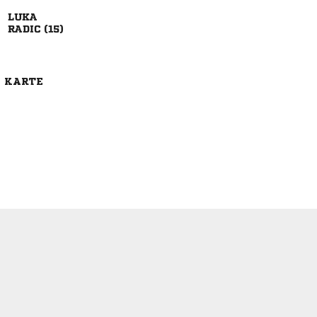

 
E KARTE