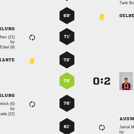
 
69’
GELB
SLUNG
71’
 
für
  
KARTE
72’
:


75’
SLUNG
76’
 
für
 
AUSW
81’
 
für