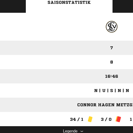
SAISONSTATISTIK
7
8
16:46
N | U | S | N | N
CONNOR HAGEN METZGE
34 / 1
3 / 0
1
Legende