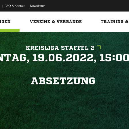
|
FAQ & Kontakt
|
Newsletter
Link
IGEN
VEREINE & VERBÄNDE
TRAINING &
KREISLIGA STAFFEL 2
 


ABSETZUNG