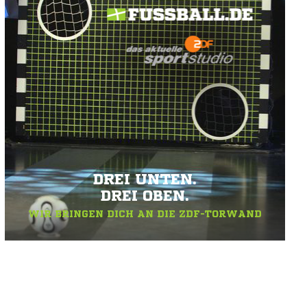
DREI UNTEN.
DREI OBEN.
WIR BRINGEN DICH AN DIE ZDF-TORWAND