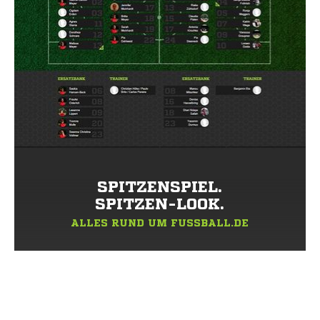
SPITZENSPIEL.
SPITZEN-LOOK.
ALLES RUND UM FUSSBALL.DE