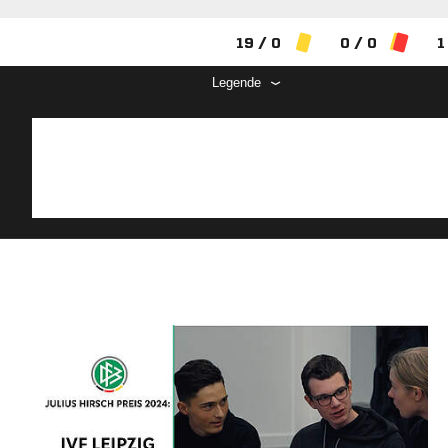
19 / 0
0 / 0
1
Legende