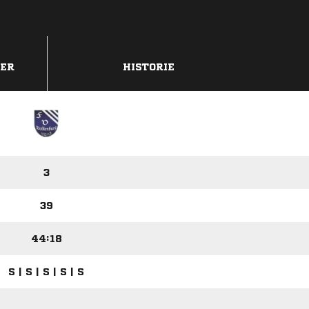
DER
HISTORIE
3
39
44:18
S | S | S | S | S