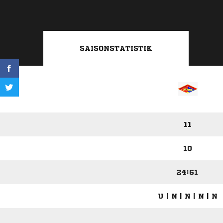
SAISONSTATISTIK
11
10
24:61
U | N | N | N | N