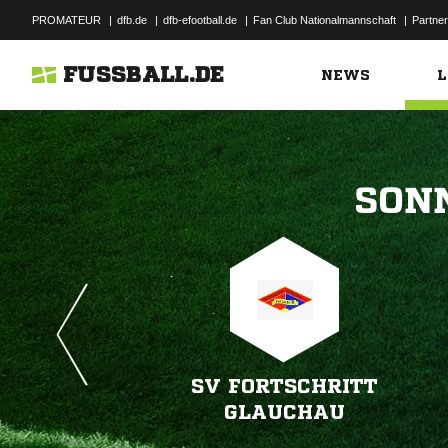
PROMATEUR
|
dfb.de
|
dfb-efootball.de
|
Fan Club Nationalmannschaft
|
Partner
FUSSBALL.DE
NEWS
L

SV FORTSCHRITT
GLAUCHAU