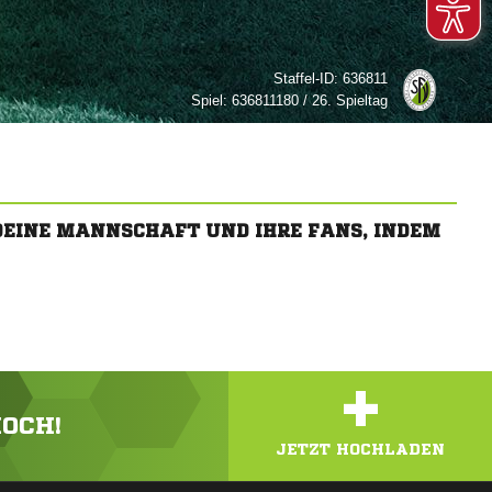
Staffel-ID:
636811
Spiel:
636811180 / 26. Spieltag
 DEINE MANNSCHAFT UND IHRE FANS, INDEM
+
HOCH!
JETZT HOCHLADEN