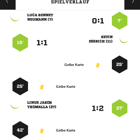
SPIELVERLAUF
 
:


 
7’

:


 
15’
25’
Gelbe Karte
25’
Gelbe Karte
 
:


 
37’
42’
Gelbe Karte