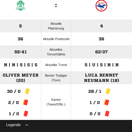
:
Aktuelle
5
4
Platzierung
36
36
Aktuelle Punktzahl
Aktuelles
55:41
62:37
Torverhältnis
N | N | S | S | S
S | U | S | N | N
Aktueller Trend
OLIVER MEYER
LUCA BENNET
Bester Torjäger
(20)
(Tore)
NEUMANN (18)
30 / 0
28 / 1
Karten
2 / 0
1 / 0
(Team/Offiz.)
1 / 0
0 / 0
Legende