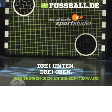
DREI UNTEN.
DREI OBEN.
WIR BRINGEN DICH AN DIE ZDF-TORWAND