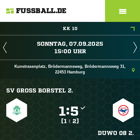
FUSSBALL.DE
KK 10
 
 
Kunstrasenplatz, Brödermannsweg, Brödermannsweg 31,
22453 Hamburg
SV GROSS BORSTEL 2.

:

[1 : 2]
DUWO 08 2.