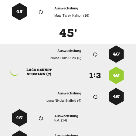
Auswechslung
45’
   
45'
Auswechslung
46’
   
 
:


 
46’
Auswechslung
46’
   
Auswechslung
46’
k.A. (14)
Auswechslung