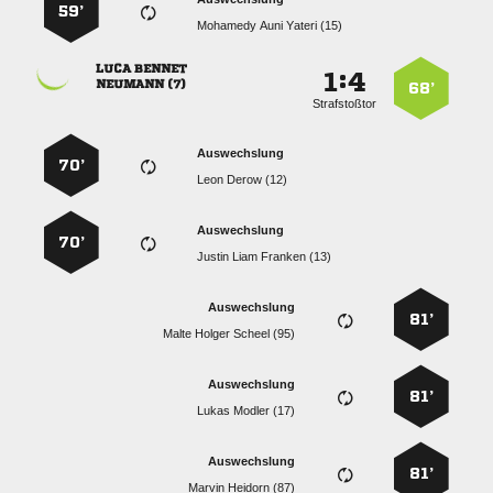
59’
   
 
:


 
68’
Strafstoßtor
Auswechslung
70’
  
Auswechslung
70’
   
Auswechslung
81’
   
Auswechslung
81’
  
Auswechslung
81’
  