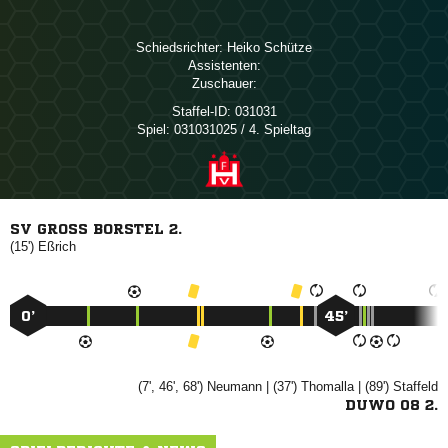
Schiedsrichter:
 
Assistenten:
Zuschauer:
Staffel-ID:
031031
Spiel:
031031025 / 4. Spieltag
SV GROSS BORSTEL 2.
(15')

0’
45’
(7', 46', 68')

| (37')

| (89')

DUWO 08 2.