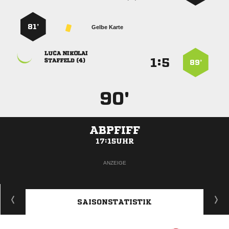
81’
Gelbe Karte
 
:


 
89’
90'
ABPFIFF
17:15UHR
ANZEIGE
SAISONSTATISTIK