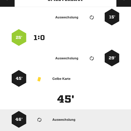
15’
Auswechslung
:


25’
29’
Auswechslung
45’
Gelbe Karte
45'
46’
Auswechslung