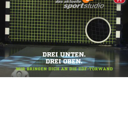
DREI UNTEN.
DREI OBEN.
WIR BRINGEN DICH AN DIE ZDF-TORWAND