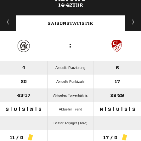
14:42UHR
ANZEIGE
SAISONSTATISTIK
:
4
6
Aktuelle Platzierung
20
17
Aktuelle Punktzahl
43:17
29:29
Aktuelles Torverhältnis
S | U | S | N | S
N | S | U | S | S
Aktueller Trend
Bester Torjäger (Tore)
11 / 0
17 / 0