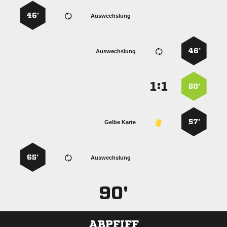
46’
Auswechslung
46’
Auswechslung
:


50’
57’
Gelbe Karte
65’
Auswechslung
90'
ABPFIFF