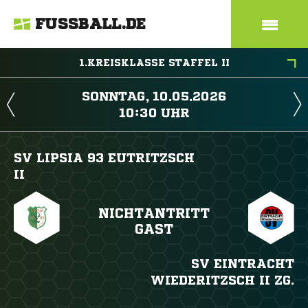
FUSSBALL.DE
1.KREISKLASSE STAFFEL II
 
 
SV LIPSIA 93 EUTRITZSCH
II
NICHTANTRITT
GAST
SV EINTRACHT
WIEDERITZSCH II ZG.