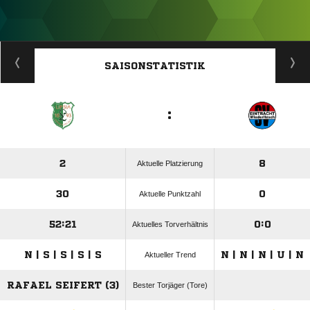
ANZEIGE
SAISONSTATISTIK
:
2
8
Aktuelle Platzierung
30
0
Aktuelle Punktzahl
52:21
0:0
Aktuelles Torverhältnis
N | S | S | S | S
N | N | N | U | N
Aktueller Trend
RAFAEL SEIFERT (3)
Bester Torjäger (Tore)