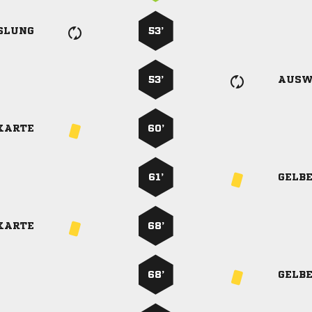
SLUNG
53’
53’
AUSW
KARTE
60’
61’
GELB
KARTE
68’
68’
GELB