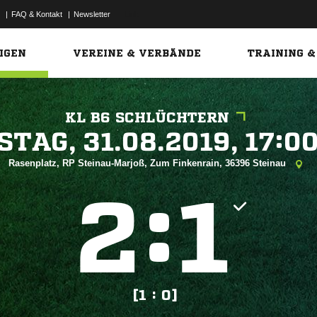
|
FAQ & Kontakt
|
Newsletter
Link
IGEN
VEREINE & VERBÄNDE
TRAINING &
KL B6 SCHLÜCHTERN
 


Rasenplatz, RP Steinau-Marjoß, Zum Finkenrain, 36396 Steinau
:


[1 : 0]