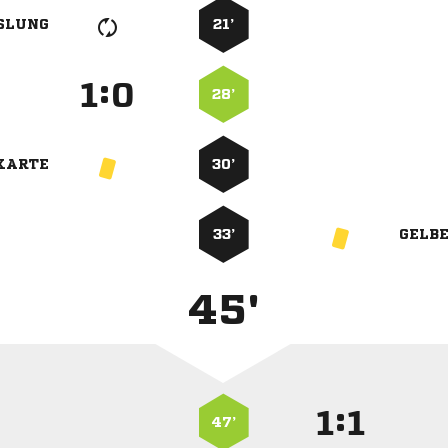
SLUNG
21’
:


28’
KARTE
30’
33’
GELB
45'
:


47’