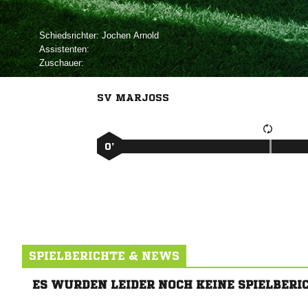
Schiedsrichter:
 
Assistenten:
Zuschauer:
SV MARJOSS
0’
SPIELBERICHTE & NEWS
ES WURDEN LEIDER NOCH KEINE SPIELBERI