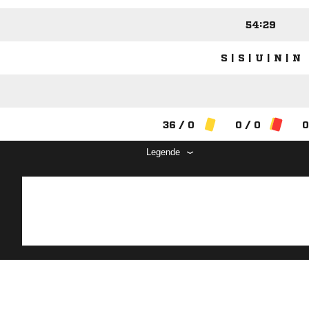
54:29
S | S | U | N | N
36 / 0
0 / 0
0
Legende