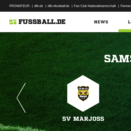
PROMATEUR
|
dfb.de
|
dfb-efootball.de
|
Fan Club Nationalmannschaft
|
Partner
FUSSBALL.DE
NEWS
L

SV MARJOSS