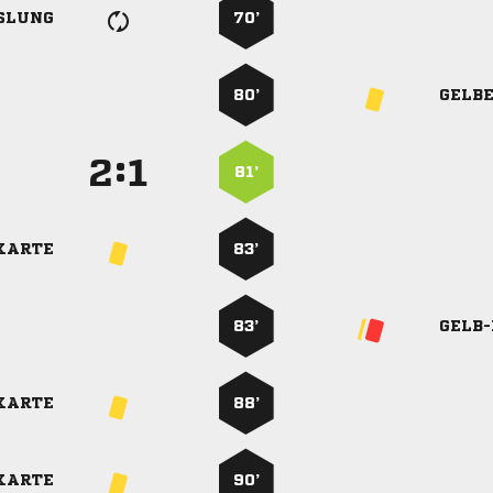
SLUNG
70’
80’
GELB
:


81’
KARTE
83’
83’
GELB
KARTE
88’
KARTE
90’