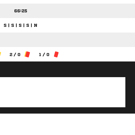
66:25
S | S | S | S | N
2 / 0
1 / 0