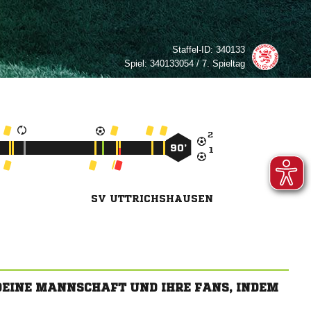
Staffel-ID:
340133
Spiel:
340133054 / 7. Spieltag

90’

SV UTTRICHSHAUSEN
 DEINE MANNSCHAFT UND IHRE FANS, INDEM