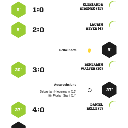

:


 
6’

:


 
8’
9’
Gelbe Karte

:


 
20’
Auswechslung
27’
  
für
  

:


 
27’