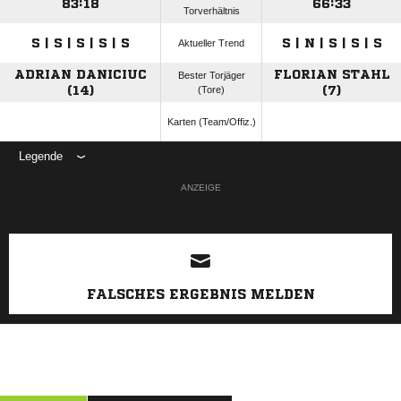
83:18
66:33
Torverhältnis
S | S | S | S | S
S | N | S | S | S
Aktueller Trend
ADRIAN DANICIUC
FLORIAN STAHL
Bester Torjäger
(14)
(Tore)
(7)
Karten (Team/Offiz.)
Legende
ANZEIGE
FALSCHES ERGEBNIS MELDEN