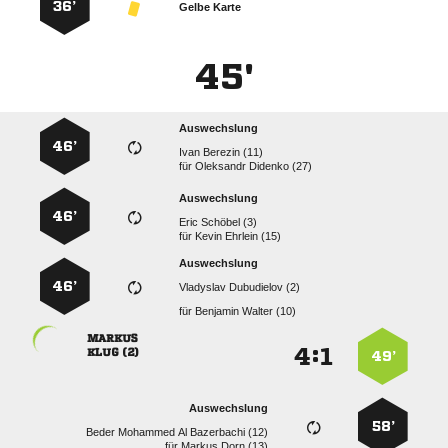
36’
Gelbe Karte
45'
Auswechslung
46’
  
für
  
Auswechslung
46’
  
für
  
Auswechslung
46’
  
für
  

:


 
49’
Auswechslung
58’
    
für
  