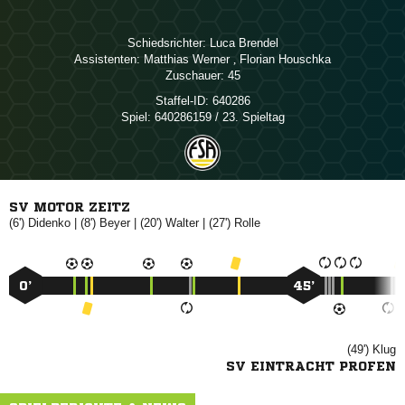
Schiedsrichter:
 
Assistenten:
 
,  
Zuschauer:
45
Staffel-ID:
640286
Spiel:
640286159 / 23. Spieltag
SV MOTOR ZEITZ
(6')

| (8')

| (20')

| (27')

0’
45’
(49')

SV EINTRACHT PROFEN