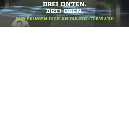
DREI UNTEN.
DREI OBEN.
WIR BRINGEN DICH AN DIE ZDF-TORWAND