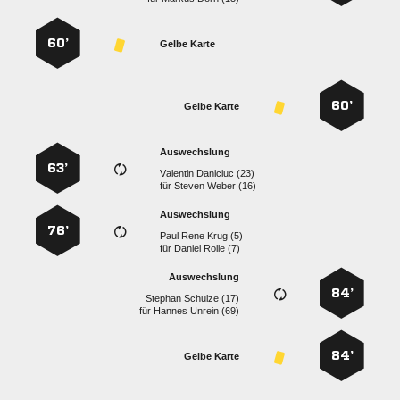
60’
Gelbe Karte
60’
Gelbe Karte
Auswechslung
63’
  
für
  
Auswechslung
76’
   
für
  
Auswechslung
84’
  
für
  
84’
Gelbe Karte