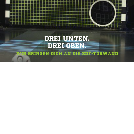
DREI UNTEN.
DREI OBEN.
WIR BRINGEN DICH AN DIE ZDF-TORWAND