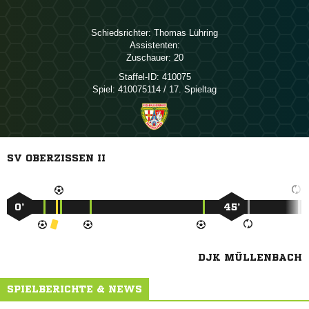
Schiedsrichter:
 
Assistenten:
Zuschauer:
20
Staffel-ID:
410075
Spiel:
410075114 / 17. Spieltag
SV OBERZISSEN II
0’
45’
DJK MÜLLENBACH
SPIELBERICHTE & NEWS