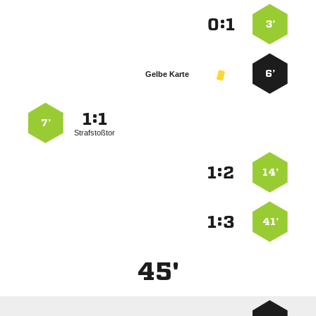
:


3’
6’
Gelbe Karte
:


7’
Strafstoßtor
:


14’
:


41’
45'