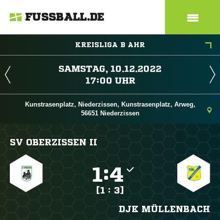
FUSSBALL.DE
KREISLIGA B AHR
 
 
Kunstrasenplatz, Niederzissen, Kunstrasenplatz, Arweg,
56651 Niederzissen
SV OBERZISSEN II

:

[1 : 3]
DJK MÜLLENBACH