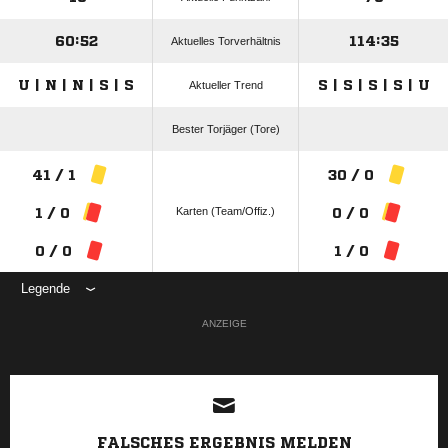
60:52
114:35
Aktuelles Torverhältnis
U | N | N | S | S
S | S | S | S | U
Aktueller Trend
Bester Torjäger (Tore)
41 / 1
30 / 0
Karten (Team/Offiz.)
1 / 0
0 / 0
0 / 0
1 / 0
Legende
ANZEIGE
FALSCHES ERGEBNIS MELDEN