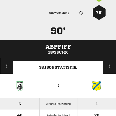
79’
Auswechslung
90'
ABPFIFF
18:35UHR
ANZEIGE
SAISONSTATISTIK
:
6
1
Aktuelle Platzierung
40
70
Aktuelle Punktzahl