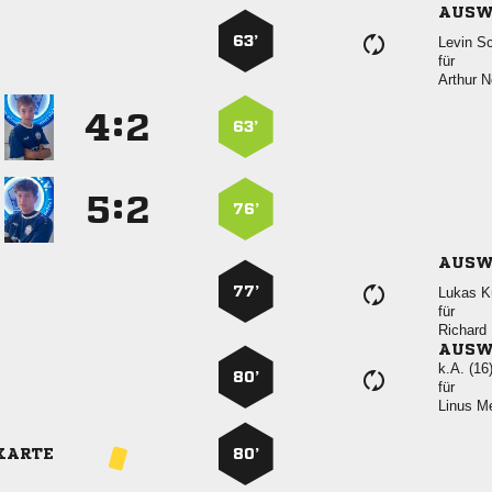
AUSW
63’
 
für
 
:


63’
:


76’
AUSW
77’
 
für

AUSW
k.A. (16
80’
für
 
KARTE
80’