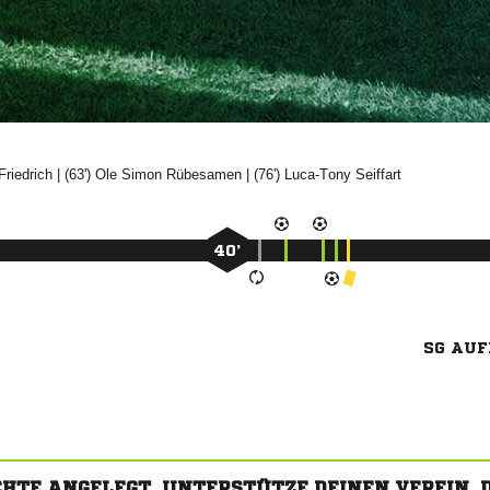

| (63')
 

| (76')


40’
SG AUF
CHTE ANGELEGT. UNTERSTÜTZE DEINEN VEREIN,