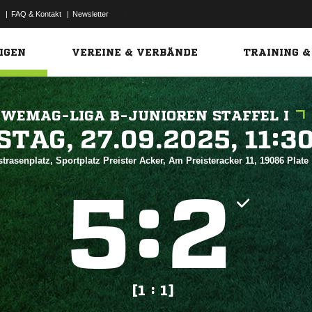
|
FAQ & Kontakt
|
Newsletter
Link
IGEN
VEREINE & VERBÄNDE
TRAINING &
WEMAG-LIGA B-JUNIOREN STAFFEL I
 


trasenplatz, Sportplatz Preister Acker, Am Preisteracker 11, 19086 Plate
:


[1 : 1]