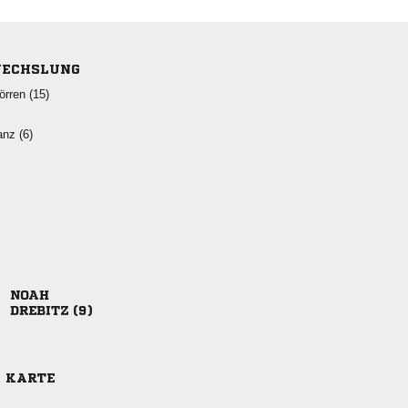
ECHSLUNG
 
 

 
E KARTE