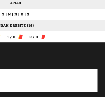
47:44
S | N | N | U | S
OAH DREBITZ (16)
1 / 0
2 / 0