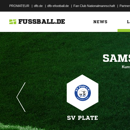
PROMATEUR
|
dfb.de
|
dfb-efootball.de
|
Fan Club Nationalmannschaft
|
Partner
FUSSBALL.DE
NEWS
L

Kuns
SV PLATE