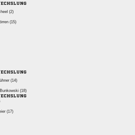
ECHSLUNG
 
 
ECHSLUNG
 
  
ECHSLUNG
)
 