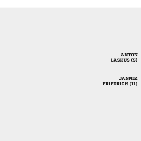

 

 