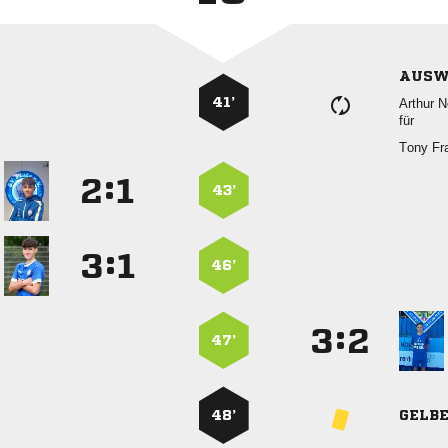
AUSW
41’
 
für
 
:


43’
:


46’
:


47’
48’
GELB