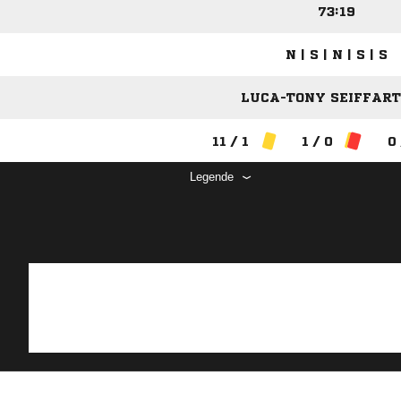
73:19
N | S | N | S | S
LUCA-TONY SEIFFART 
11 / 1
1 / 0
0 
Legende