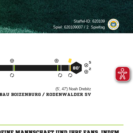
Staffel-ID:
620109
Spiel:
620109007 / 2. Spieltag

80’

(5', 47')


BAU BOIZENBURG / RODENWALDER SV
 DEINE MANNSCHAFT UND IHRE FANS, INDEM