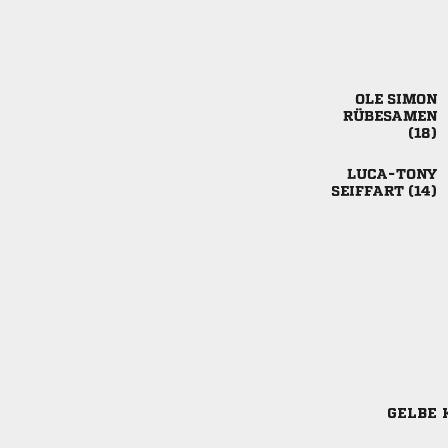
 



 
GELBE 