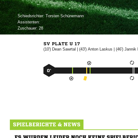
Schiedsrichter:
 
Assistenten:
Zuschauer:
28
SV PLATE U 17
(10')


| (43')


| (46')


0’
SPIELBERICHTE & NEWS
ES WURDEN LEIDER NOCH KEINE SPIELBERI