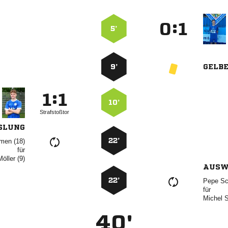
:


5’
9’
GELB
:


10’
Strafstoßtor
SLUNG
22’
 
für
 
AUSW
22’
 
für
 
40'