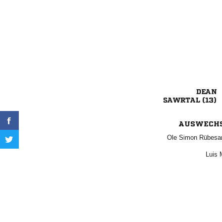

 
AUSWECH
  
 