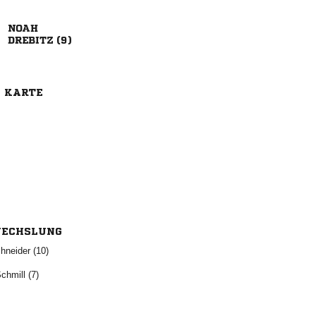

 
E KARTE
ECHSLUNG
 
 