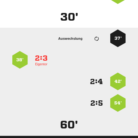
30'
37’
Auswechslung
:


38’
Eigentor
:


42’
:


54’
60'