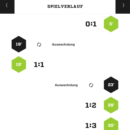
SPIELVERLAUF
:


5’
18’
Auswechslung
:


19’
23’
Auswechslung
:


28’
:


30’