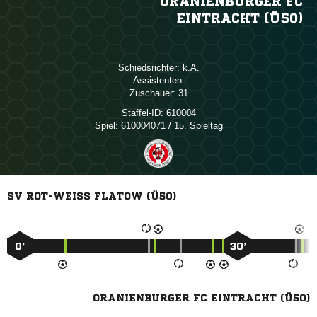
ORANIENBURGER FC
EINTRACHT (Ü50)
Schiedsrichter:

Assistenten:
Zuschauer:
31
Staffel-ID:
610004
Spiel:
610004071 / 15. Spieltag
SV ROT-WEISS FLATOW (Ü50)
0’
30’
ORANIENBURGER FC EINTRACHT (Ü50)