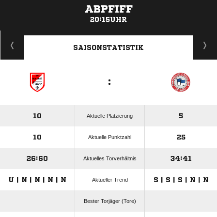
ABPFIFF
20:15UHR
ANZEIGE
SAISONSTATISTIK
:
10
5
Aktuelle Platzierung
10
25
Aktuelle Punktzahl
26:60
34:41
Aktuelles Torverhältnis
U | N | N | N | N
S | S | S | N | N
Aktueller Trend
Bester Torjäger (Tore)