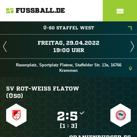
FUSSBALL.DE
Ü-50 STAFFEL WEST
 
 
Rasenplatz, Sportplatz Flatow, Staffelder Str. 13a, 16766
Kremmen
SV ROT-WEISS FLATOW (
Ü50)

:

[1 : 3]