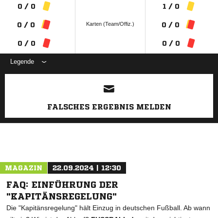
0 / 0
1 / 0
Karten (Team/Offiz.)
0 / 0
0 / 0
0 / 0
0 / 0
Legende
ANZEIGE
FALSCHES ERGEBNIS MELDEN
MAGAZIN
22.09.2024 | 12:30
FAQ: EINFÜHRUNG DER
"KAPITÄNSREGELUNG"
Die "Kapitänsregelung" hält Einzug in deutschen Fußball. Ab wann