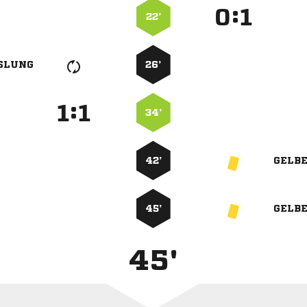
:


22’
SLUNG
26’
:


34’
42’
GELB
45’
GELB
45'