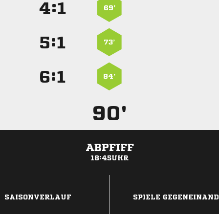
:


69’
:


73’
:


84’
90'
ABPFIFF
18:45UHR
ANZEIGE
SAISONVERLAUF
SPIELE GEGENEINAN