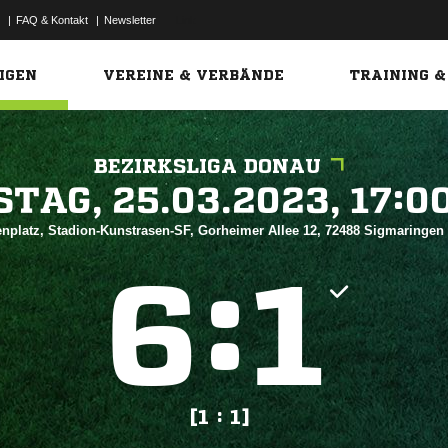
|
FAQ & Kontakt
|
Newsletter
Link
IGEN
VEREINE & VERBÄNDE
TRAINING &
BEZIRKSLIGA DONAU
 


nplatz, Stadion-Kunstrasen-SF, Gorheimer Allee 12, 72488 Sigmaringen
:


[1 : 1]