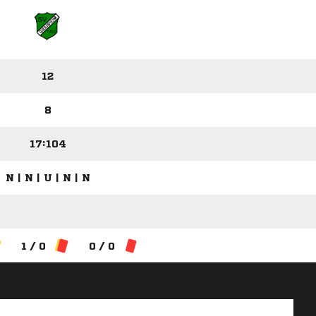
12
8
17:104
N | N | U | N | N
1 / 0
0 / 0