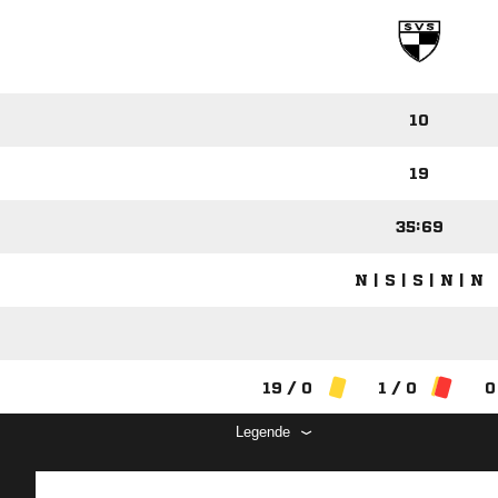
10
19
35:69
N | S | S | N | N
19 / 0
1 / 0
0
Legende