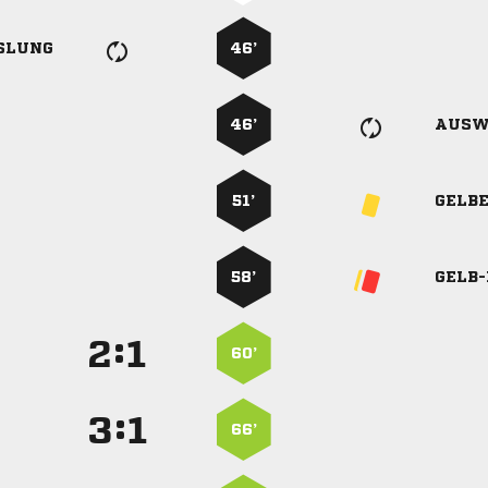
SLUNG
46’
46’
AUSW
51’
GELB
58’
GELB
:


60’
:


66’