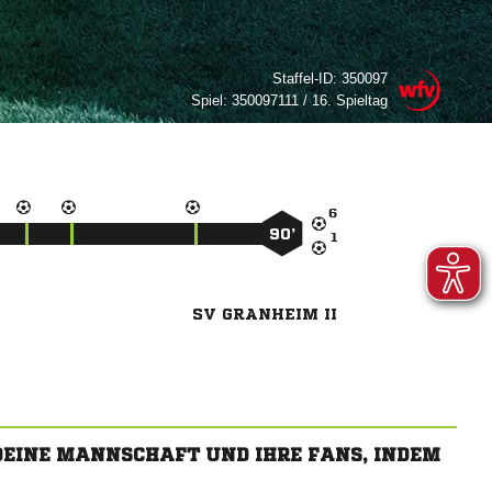
Staffel-ID:
350097
Spiel:
350097111 / 16. Spieltag

90’

SV GRANHEIM II
 DEINE MANNSCHAFT UND IHRE FANS, INDEM