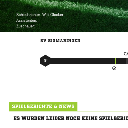
Schiedsrichter:
 
Assistenten:
Zuschauer:
SV SIGMARINGEN
0’
SPIELBERICHTE & NEWS
ES WURDEN LEIDER NOCH KEINE SPIELBERI