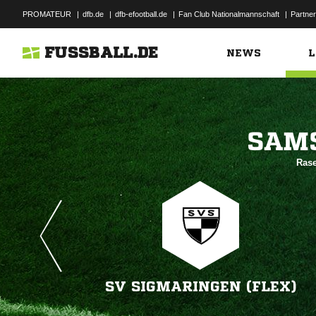
PROMATEUR
|
dfb.de
|
dfb-efootball.de
|
Fan Club Nationalmannschaft
|
Partner
FUSSBALL.DE
NEWS
L

Rase
SV SIGMARINGEN (FLEX)