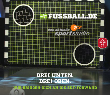
DREI UNTEN.
DREI OBEN.
WIR BRINGEN DICH AN DIE ZDF-TORWAND