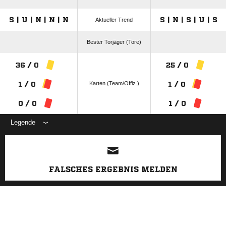
S | U | N | N | N
S | N | S | U | S
Aktueller Trend
Bester Torjäger (Tore)
36 / 0
25 / 0
Karten (Team/Offiz.)
1 / 0
1 / 0
0 / 0
1 / 0
Legende
ANZEIGE
FALSCHES ERGEBNIS MELDEN