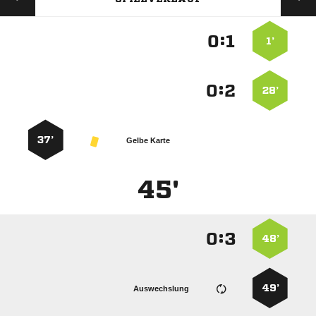
:


1’
:


28’
37’
Gelbe Karte
45'
:


48’
49’
Auswechslung