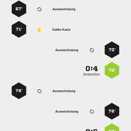
67’
Auswechslung
71’
Gelbe Karte
72’
Auswechslung
:


72’
Strafstoßtor
76’
Auswechslung
76’
Auswechslung