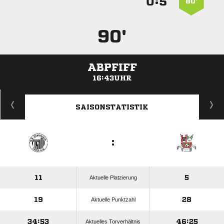
:


80’
90'
ABPFIFF
16:43UHR
ANZEIGE
SAISONSTATISTIK
:
11
5
Aktuelle Platzierung
19
28
Aktuelle Punktzahl
34:53
46:25
Aktuelles Torverhältnis