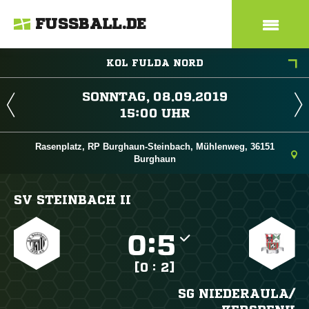
FUSSBALL.DE
KOL FULDA NORD
 
 
Rasenplatz, RP Burghaun-Steinbach, Mühlenweg, 36151
Burghaun
SV STEINBACH II

:

[0 : 2]
SG NIEDERAULA/​