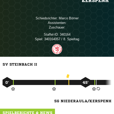
KERSPENH
Schiedsrichter:
 
Assistenten:
Zuschauer:
Staffel-ID:
340164
Spiel:
340164057 / 8. Spieltag
SV STEINBACH II
0’
45’
SG NIEDERAULA/KERSPENH
SPIELBERICHTE & NEWS