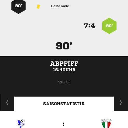
90’
Gelbe Karte
:


90’
90'
ABPFIFF
16:40UHR
ANZEIGE
SAISONSTATISTIK
: