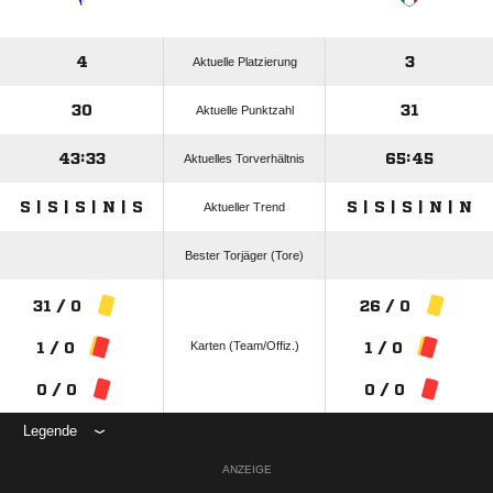
4
3
Aktuelle Platzierung
30
31
Aktuelle Punktzahl
43:33
65:45
Aktuelles Torverhältnis
S | S | S | N | S
S | S | S | N | N
Aktueller Trend
Bester Torjäger (Tore)
31 / 0
26 / 0
Karten (Team/Offiz.)
1 / 0
1 / 0
0 / 0
0 / 0
Legende
ANZEIGE