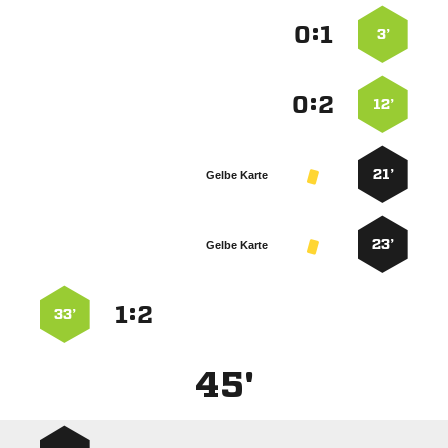
:


3’
:


12’
21’
Gelbe Karte
23’
Gelbe Karte
:


33’
45'