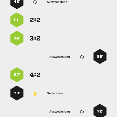
46’
Auswechslung
:


51’
:


54’
59’
Auswechslung
:


67’
70’
Gelbe Karte
72’
Auswechslung