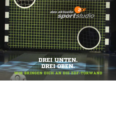
DREI UNTEN.
DREI OBEN.
WIR BRINGEN DICH AN DIE ZDF-TORWAND