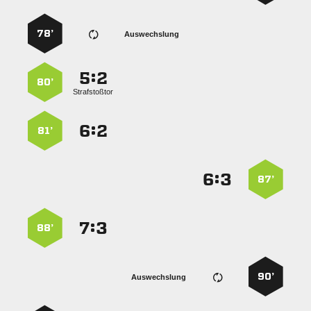
78’
Auswechslung
:


80’
Strafstoßtor
:


81’
:


87’
:


88’
90’
Auswechslung