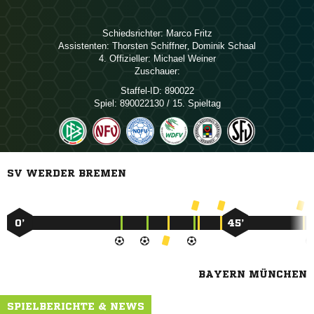
Schiedsrichter:
 
Assistenten:
 
,  
4. Offizieller:
 
Zuschauer:
Staffel-ID:
890022
Spiel:
890022130 / 15. Spieltag
SV WERDER BREMEN
0’
45’
BAYERN MÜNCHEN
SPIELBERICHTE & NEWS