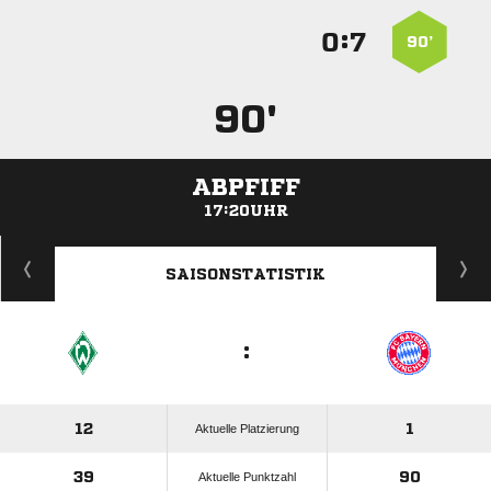
:


90’
90'
ABPFIFF
17:20UHR
ANZEIGE
SAISONSTATISTIK
:
12
1
Aktuelle Platzierung
39
90
Aktuelle Punktzahl