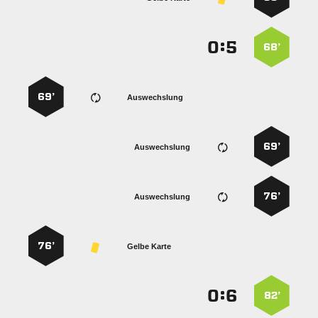
:


68’
69’
Auswechslung
69’
Auswechslung
76’
Auswechslung
76’
Gelbe Karte
:


82’