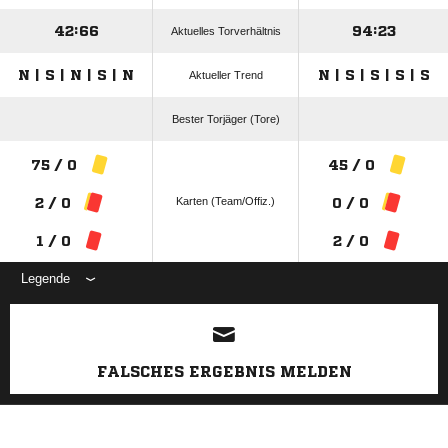
42:66
94:23
Aktuelles Torverhältnis
N | S | N | S | N
N | S | S | S | S
Aktueller Trend
Bester Torjäger (Tore)
75 / 0
45 / 0
Karten (Team/Offiz.)
2 / 0
0 / 0
1 / 0
2 / 0
Legende
ANZEIGE
FALSCHES ERGEBNIS MELDEN