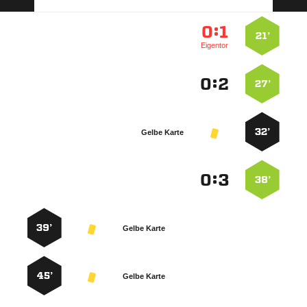
:


21’
Eigentor
:


27’
32’
Gelbe Karte
:


38’
39’
Gelbe Karte
45’
Gelbe Karte