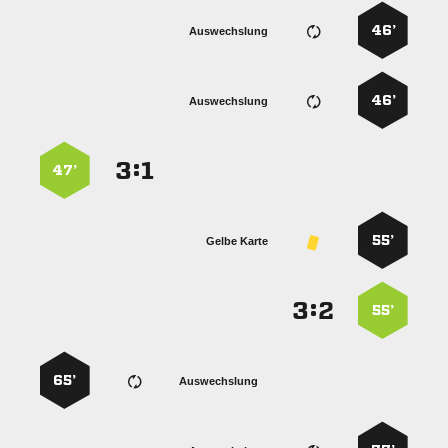
46’
Auswechslung
46’
Auswechslung
:


47’
55’
Gelbe Karte
:


55’
65’
Auswechslung