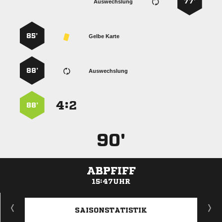
77’
Auswechslung
85’
Gelbe Karte
88’
Auswechslung
:


88’
90'
ABPFIFF
15:47UHR
ANZEIGE
SAISONSTATISTIK