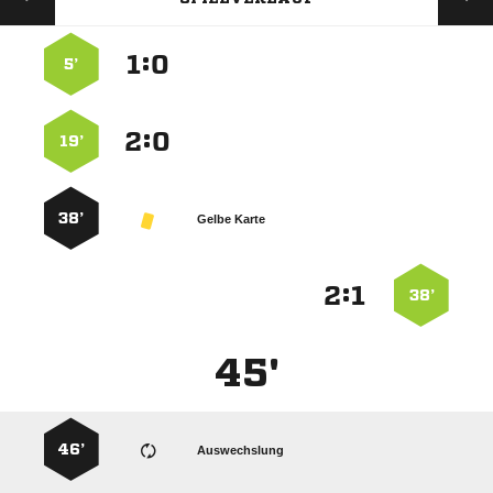
:


5’
:


19’
38’
Gelbe Karte
:


38’
45'
46’
Auswechslung