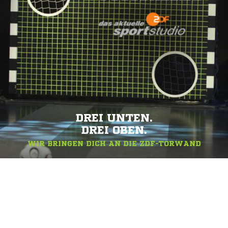
DREI UNTEN.
DREI OBEN.
WIR BRINGEN DICH AN DIE ZDF-TORWAND