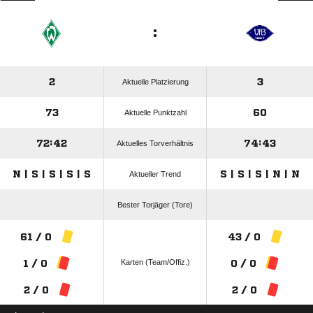
:
2
3
Aktuelle Platzierung
73
60
Aktuelle Punktzahl
72:42
74:43
Aktuelles Torverhältnis
N | S | S | S | S
S | S | S | N | N
Aktueller Trend
Bester Torjäger (Tore)
61 / 0
43 / 0
Karten (Team/Offiz.)
1 / 0
0 / 0
2 / 0
2 / 0