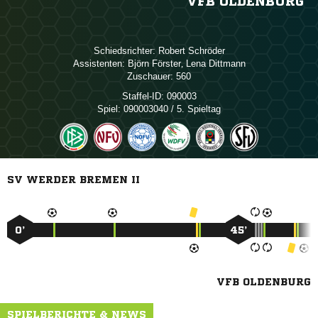
VFB OLDENBURG
Schiedsrichter:
 
Assistenten:
 
,  
Zuschauer:
560
Staffel-ID:
090003
Spiel:
090003040 / 5. Spieltag
SV WERDER BREMEN II
0’
45’
VFB OLDENBURG
SPIELBERICHTE & NEWS