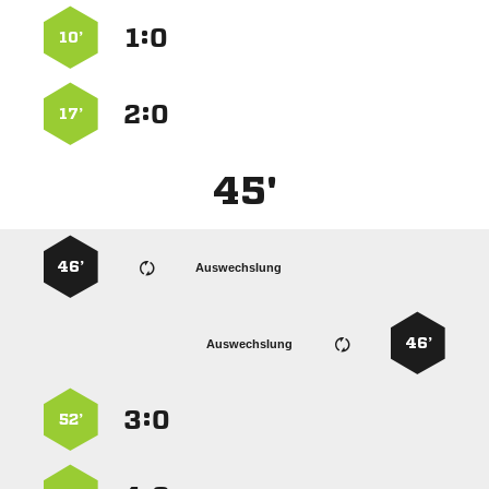
:


10’
:


17’
45'
46’
Auswechslung
46’
Auswechslung
:


52’