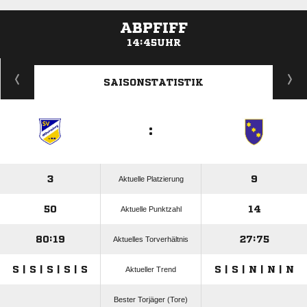
ABPFIFF
14:45UHR
ANZEIGE
SAISONSTATISTIK
:
3
9
Aktuelle Platzierung
50
14
Aktuelle Punktzahl
80:19
27:75
Aktuelles Torverhältnis
S | S | S | S | S
S | S | N | N | N
Aktueller Trend
Bester Torjäger (Tore)