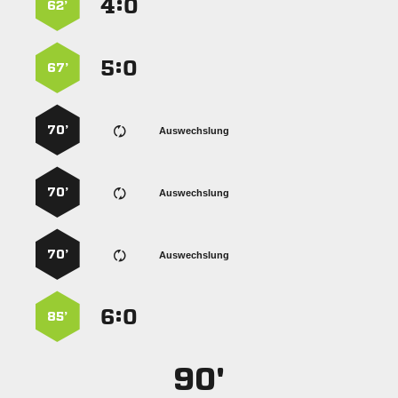
:


62’
:


67’
70’
Auswechslung
70’
Auswechslung
70’
Auswechslung
:


85’
90'