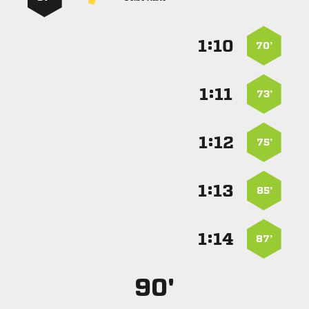
:


70’
:


73’
:


75’
:


85’
:


87’
90'