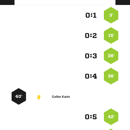
:


3’
:


15’
:


28’
:


36’
40’
Gelbe Karte
:


42’