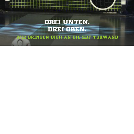
DREI UNTEN.
DREI OBEN.
WIR BRINGEN DICH AN DIE ZDF-TORWAND