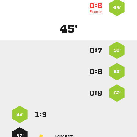
:


44’
Eigentor
45'
:


50’
:


53’
:


62’
:


65’
67’
Gelbe Karte