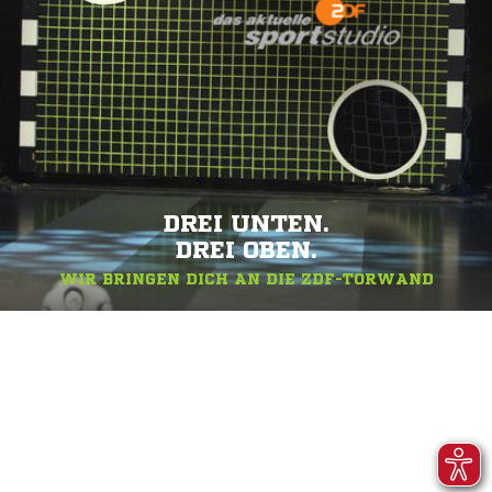
DREI UNTEN.
DREI OBEN.
WIR BRINGEN DICH AN DIE ZDF-TORWAND