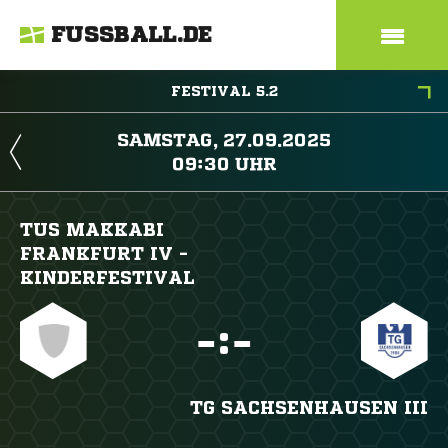
FUSSBALL.DE
FESTIVAL 5.2
 
 
TUS MAKKABI
FRANKFURT IV -
KINDERFESTIVAL

:

TG SACHSENHAUSEN III