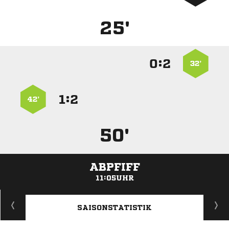
25'
:


32’
:


42’
50'
ABPFIFF
11:05UHR
ANZEIGE
SAISONSTATISTIK