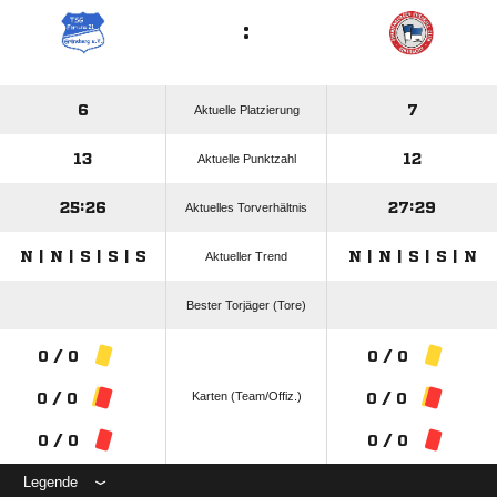
:
6
7
Aktuelle Platzierung
13
12
Aktuelle Punktzahl
25:26
27:29
Aktuelles Torverhältnis
N | N | S | S | S
N | N | S | S | N
Aktueller Trend
Bester Torjäger (Tore)
0 / 0
0 / 0
Karten (Team/Offiz.)
0 / 0
0 / 0
0 / 0
0 / 0
Legende