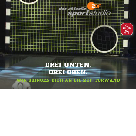
DREI UNTEN.
DREI OBEN.
WIR BRINGEN DICH AN DIE ZDF-TORWAND