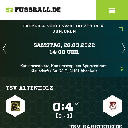
FUSSBALL.DE
OBERLIGA SCHLESWIG-HOLSTEIN A-
JUNIOREN
 
 
Kunstrasenplatz, Kunstrasenpl.am Sportzentrum,
Klausdorfer Str. 78 E, 24161 Altenholz
TSV ALTENHOLZ

:

[0 : 1]
TSV BARGTEHEIDE