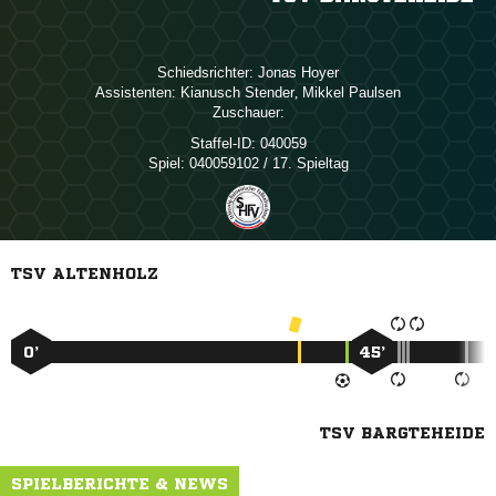
Schiedsrichter:
 
Assistenten:
 
,  
Zuschauer:
Staffel-ID:
040059
Spiel:
040059102 / 17. Spieltag
TSV ALTENHOLZ
0’
45’
TSV BARGTEHEIDE
SPIELBERICHTE & NEWS