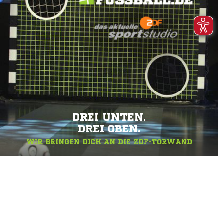
DREI UNTEN.
DREI OBEN.
WIR BRINGEN DICH AN DIE ZDF-TORWAND