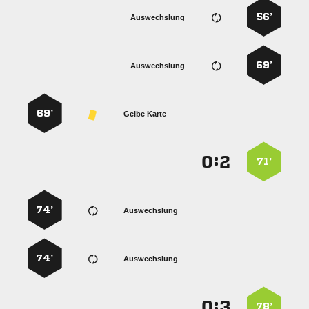
56’
Auswechslung
69’
Auswechslung
69’
Gelbe Karte
:


71’
74’
Auswechslung
74’
Auswechslung
:


78’