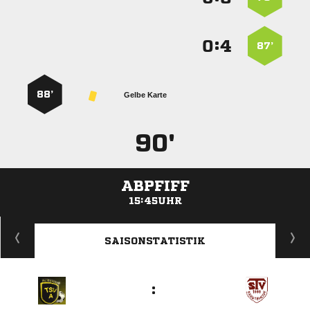
:


87’
88’
Gelbe Karte
90'
ABPFIFF
15:45UHR
ANZEIGE
SAISONSTATISTIK
: