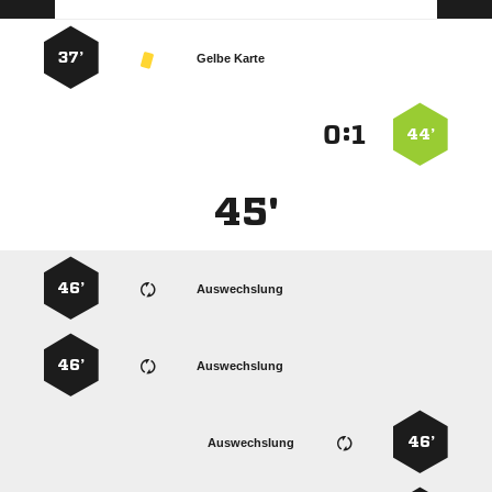
37’
Gelbe Karte
:


44’
45'
46’
Auswechslung
46’
Auswechslung
46’
Auswechslung