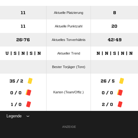
11
8
Aktuelle Platzierung
11
20
Aktuelle Punktzahl
26:76
42:49
Aktuelles Torverhältnis
U | S | N | S | N
N | N | S | N | N
Aktueller Trend
Bester Torjäger (Tore)
35 / 2
26 / 5
Karten (Team/Offiz.)
0 / 0
0 / 0
1 / 0
2 / 0
Legende
ANZEIGE