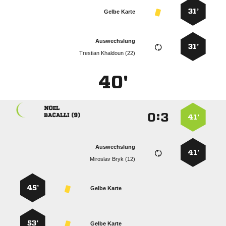
31’
Gelbe Karte
Auswechslung
31’
  
40'

:


 
41’
Auswechslung
41’
  
45’
Gelbe Karte
53’
Gelbe Karte