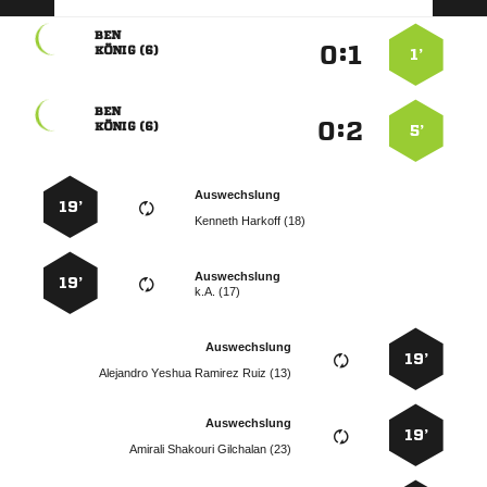

:


 
1’

:


 
5’
Auswechslung
19’
  
Auswechslung
19’
k.A. (17)
Auswechslung
19’
    
Auswechslung
19’
   