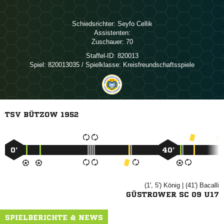
Schiedsrichter:
 
Assistenten:
Zuschauer:
70
Staffel-ID:
820013
Spiel:
820013035 / Spielklasse: Kreisfreundschaftsspiele
TSV BÜTZOW 1952
0’
40’
(1', 5')

| (41')

GÜSTROWER SC 09 U17
SPIELBERICHTE & NEWS