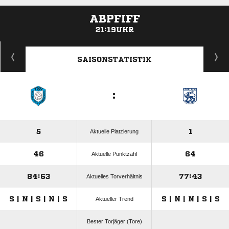
ABPFIFF
21:19UHR
ANZEIGE
SAISONSTATISTIK
:
5
1
Aktuelle Platzierung
46
64
Aktuelle Punktzahl
84:63
77:43
Aktuelles Torverhältnis
S | N | S | N | S
S | N | N | S | S
Aktueller Trend
Bester Torjäger (Tore)