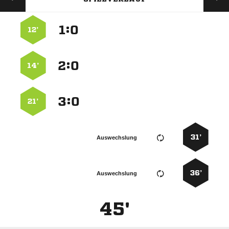
:


12’
:


14’
:


21’
31’
Auswechslung
36’
Auswechslung
45'