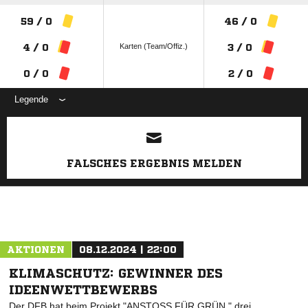
59 / 0
46 / 0
Karten (Team/Offiz.)
4 / 0
3 / 0
0 / 0
2 / 0
Legende
ANZEIGE
FALSCHES ERGEBNIS MELDEN
AKTIONEN
08.12.2024 | 22:00
KLIMASCHUTZ: GEWINNER DES
IDEENWETTBEWERBS
Der DFB hat beim Projekt "ANSTOSS FÜR GRÜN " drei