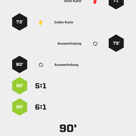
71’
Rote Karte
73’
Gelbe Karte
75’
Auswechslung
80’
Auswechslung
:


90’
:


90’
90'