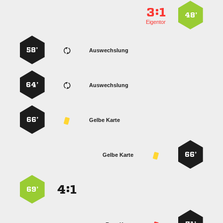
:


48’
Eigentor
58’
Auswechslung
64’
Auswechslung
66’
Gelbe Karte
66’
Gelbe Karte
:


69’