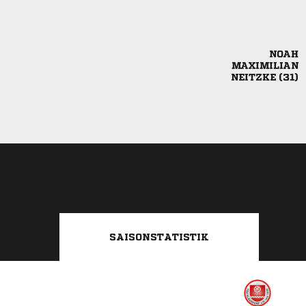


 
SAISONSTATISTIK