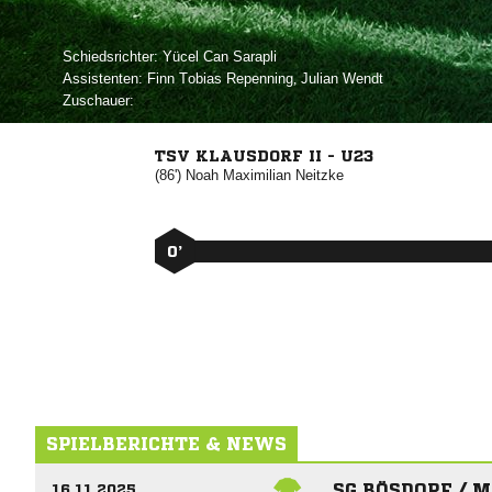
Schiedsrichter:
  
Assistenten:
  
,  
Zuschauer:
TSV KLAUSDORF II - U23
(86')
 

0’
SPIELBERICHTE & NEWS
SG BÖSDORF / M
16.11.2025