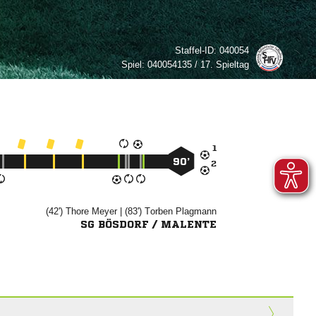
Staffel-ID:
040054
Spiel:
040054135 / 17. Spieltag

90’

(42')


| (83')


SG BÖSDORF / MALENTE