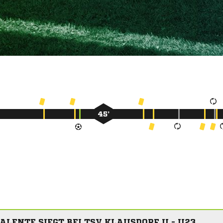
45’
ALENTE SIEGT BEI TSV KLAUSDORF II - U23