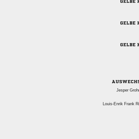
GELBE 
GELBE 
GELBE 
AUSWECH
 
  