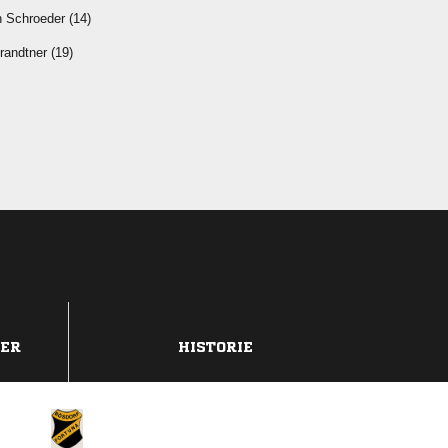
  
 
DER
HISTORIE