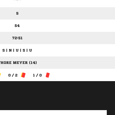
5
54
72:51
S | N | U | S | U
THORE MEYER (14)
0 / 2
1 / 0