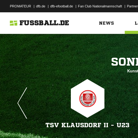
PROMATEUR
|
dfb.de
|
dfb-efootball.de
|
Fan Club Nationalmannschaft
|
Partner
FUSSBALL.DE
NEWS
L

Kunst
TSV KLAUSDORF II - U23