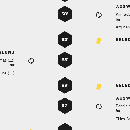
AUSW
58’
 
für

63’
GELB
SLUNG
65’
 
für
 
65’
GELB
AUSW
67’
 
für
 