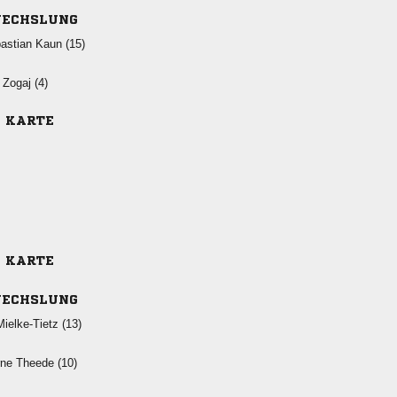
ECHSLUNG
  
  
E KARTE
E KARTE
ECHSLUNG
 
  