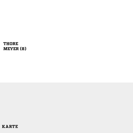

 
E KARTE