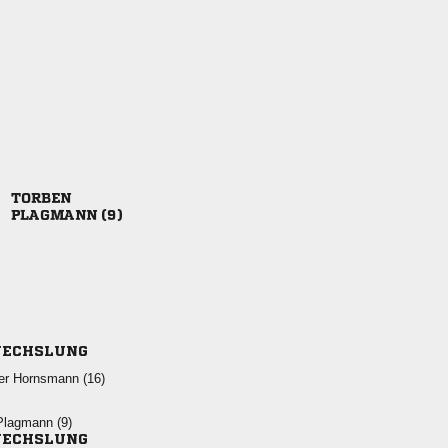

 
ECHSLUNG
  
 
ECHSLUNG