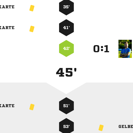
KARTE
35’
KARTE
41’
:


42’
45'
KARTE
51’
53’
GELB