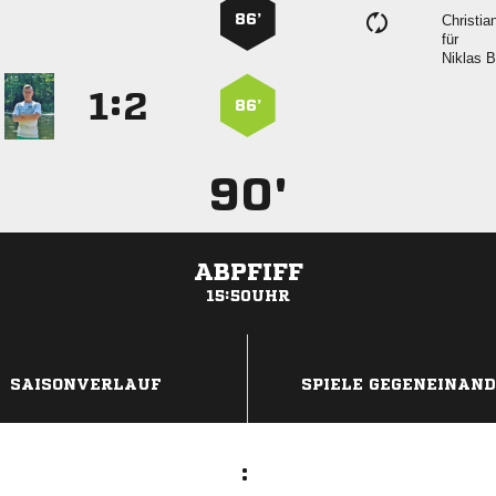
86’

für
 
:


86’
90'
ABPFIFF
15:50UHR
ANZEIGE
SAISONVERLAUF
SPIELE GEGENEINAN
: