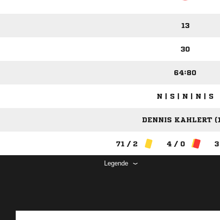
13
30
64:80
N | S | N | N | S
DENNIS KAHLERT (1
71 / 2
4 / 0
3
Legende