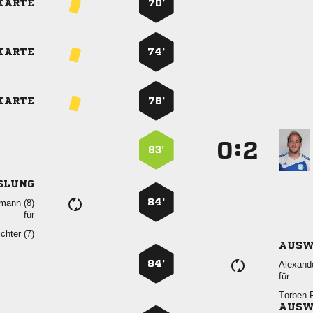
KARTE
70’
KARTE
74’
KARTE
78’
:


83’
SLUNG
84’
 
für
 
AUSW
84’

für
 
AUSW