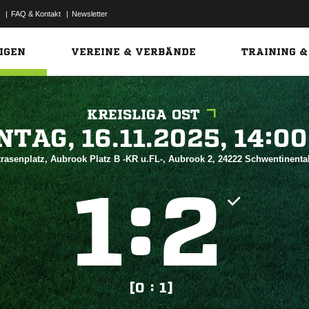
|
FAQ & Kontakt
|
Newsletter
Link
IGEN
VEREINE & VERBÄNDE
TRAINING &
KREISLIGA OST
 


rasenplatz, Aubrook Platz B -KR u.FL-, Aubrook 2, 24222 Schwentinenta
:


[0 : 1]