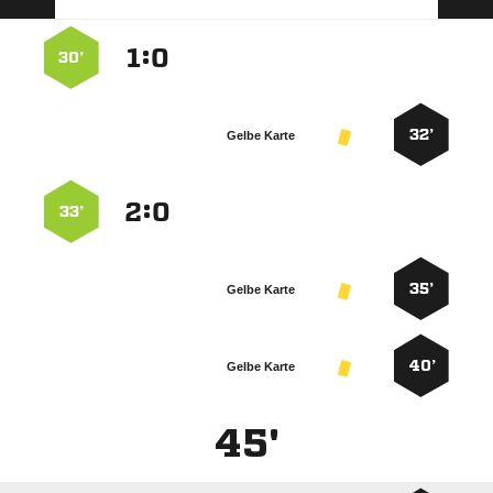
:


30’
32’
Gelbe Karte
:


33’
35’
Gelbe Karte
40’
Gelbe Karte
45'