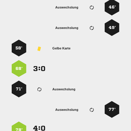
46’
Auswechslung
49’
Auswechslung
58’
Gelbe Karte
:


68’
71’
Auswechslung
77’
Auswechslung
:


78’