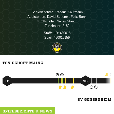
Schiedsrichter:
 
Assistenten:
 
,  
4. Offizieller:
 
Zuschauer:
2182
Staffel-ID:
450018
Spiel:
450018159
TSV SCHOTT MAINZ
0’
45’
SV GONSENHEIM
SPIELBERICHTE & NEWS