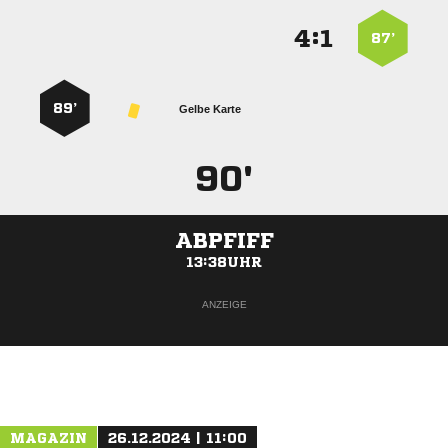
:


87’
89’
Gelbe Karte
90'
ABPFIFF
13:38UHR
ANZEIGE
MAGAZIN
26.12.2024 | 11:00