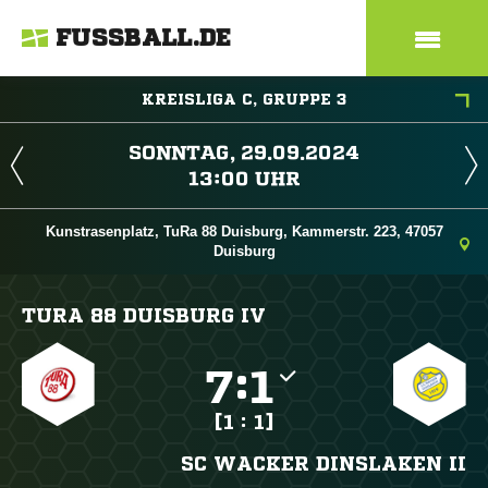
FUSSBALL.DE
KREISLIGA C, GRUPPE 3
 
 
Kunstrasenplatz, TuRa 88 Duisburg, Kammerstr. 223, 47057
Duisburg
TURA 88 DUISBURG IV

:

[1 : 1]
SC WACKER DINSLAKEN II