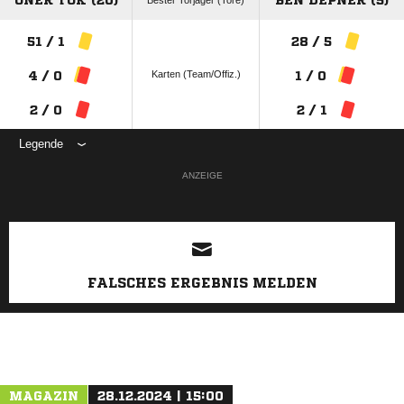
ÖNER TOK (20)
BEN DEPNER (5)
Bester Torjäger (Tore)
51 / 1
28 / 5
Karten (Team/Offiz.)
4 / 0
1 / 0
2 / 0
2 / 1
Legende
ANZEIGE
FALSCHES ERGEBNIS MELDEN
MAGAZIN
28.12.2024 | 15:00