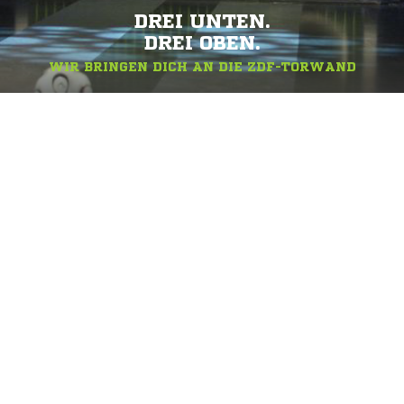
DREI UNTEN.
DREI OBEN.
WIR BRINGEN DICH AN DIE ZDF-TORWAND