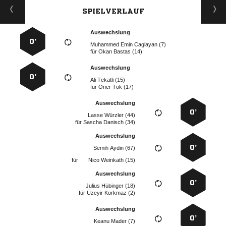
SPIELVERLAUF
Auswechslung
0’
   
für
  
Auswechslung
0’
  
für
  
Auswechslung
0’
  
für
  
Auswechslung
0’
  
für
  
Auswechslung
0’
  
für
  
Auswechslung
0’
  