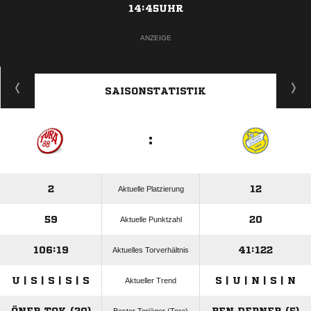
14:45UHR
ANZEIGE
SAISONSTATISTIK
:
2
12
Aktuelle Platzierung
59
20
Aktuelle Punktzahl
106:19
41:122
Aktuelles Torverhältnis
U | S | S | S | S
S | U | N | S | N
Aktueller Trend