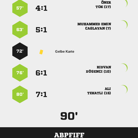

:


 
57’
 
:


 
63’
72’
Gelbe Karte

:


 
76’

:


 
80’
90'
ABPFIFF