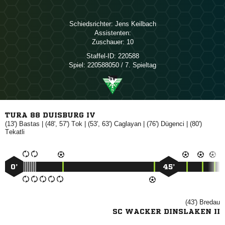
Schiedsrichter:
 
Assistenten:
Zuschauer:
10
Staffel-ID:
220588
Spiel:
220588050 / 7. Spieltag
TURA 88 DUISBURG IV
(13')

| (48', 57')

| (53', 63')

| (76')

| (80')

0’
45’
(43')

SC WACKER DINSLAKEN II