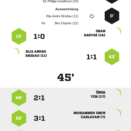
für
  
Auswechslung
0’
   
für
  

:


 
13’
 
:


 
43’
45'

:


 
48’
 
:


 
53’