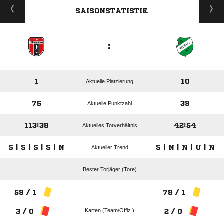
SAISONSTATISTIK
:
1
10
Aktuelle Platzierung
75
39
Aktuelle Punktzahl
113:38
42:54
Aktuelles Torverhältnis
S | S | S | S | N
S | N | N | U | N
Aktueller Trend
Bester Torjäger (Tore)
59 / 1
78 / 1
Karten (Team/Offiz.)
3 / 0
2 / 0