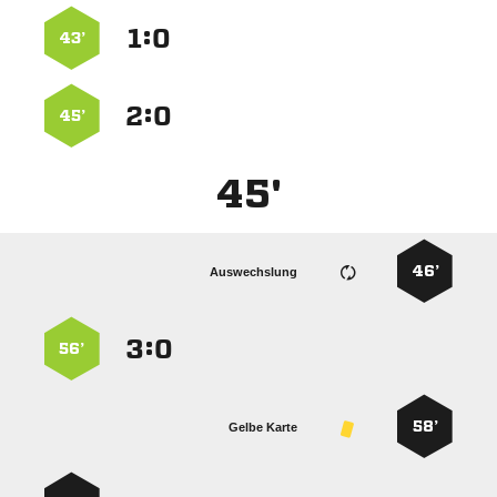
:


43’
:


45’
45'
46’
Auswechslung
:


56’
58’
Gelbe Karte