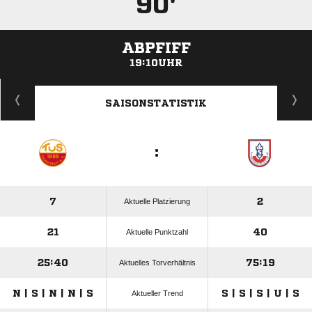
90'
ABPFIFF
19:10UHR
ANZEIGE
SAISONSTATISTIK
:
7
2
Aktuelle Platzierung
21
40
Aktuelle Punktzahl
25:40
75:19
Aktuelles Torverhältnis
N | S | N | N | S
S | S | S | U | S
Aktueller Trend