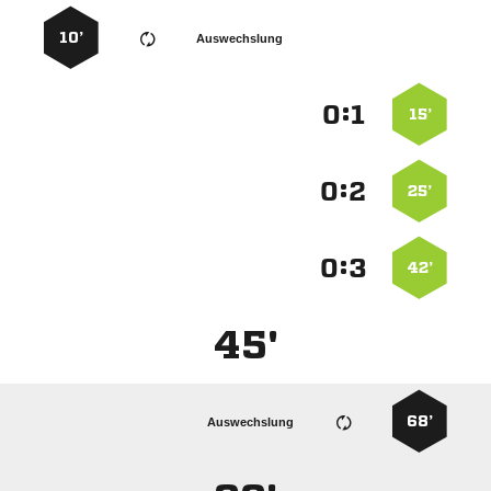
10’
Auswechslung
:


15’
:


25’
:


42’
45'
68’
Auswechslung