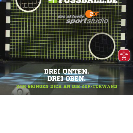
DREI UNTEN.
DREI OBEN.
WIR BRINGEN DICH AN DIE ZDF-TORWAND