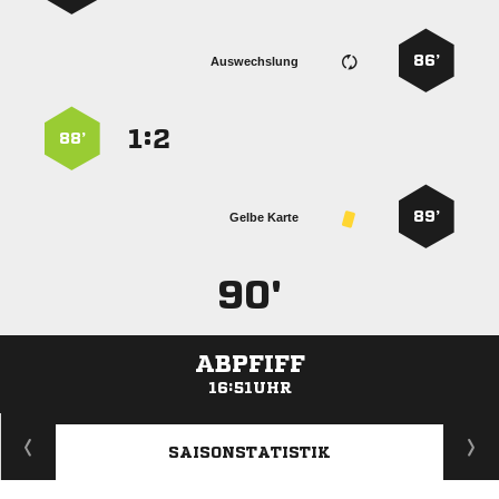
86’
Auswechslung
:


88’
89’
Gelbe Karte
90'
ABPFIFF
16:51UHR
ANZEIGE
SAISONSTATISTIK