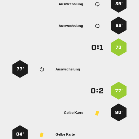
59’
Auswechslung
65’
Auswechslung
:


73’
77’
Auswechslung
:


77’
80’
Gelbe Karte
84’
Gelbe Karte