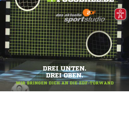
DREI UNTEN.
DREI OBEN.
WIR BRINGEN DICH AN DIE ZDF-TORWAND