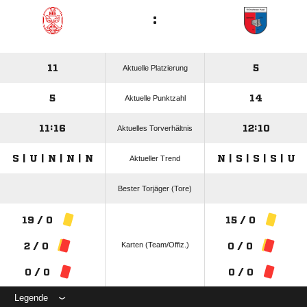
:
11
5
Aktuelle Platzierung
5
14
Aktuelle Punktzahl
11:16
12:10
Aktuelles Torverhältnis
S | U | N | N | N
N | S | S | S | U
Aktueller Trend
Bester Torjäger (Tore)
19 / 0
15 / 0
Karten (Team/Offiz.)
2 / 0
0 / 0
0 / 0
0 / 0
Legende