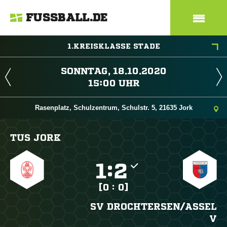
FUSSBALL.DE
1.KREISKLASSE STADE
 
 
Rasenplatz, Schulzentrum, Schulstr. 5, 21635 Jork
TUS JORK

:

[0 : 0]
SV DROCHTERSEN/​ASSEL
V