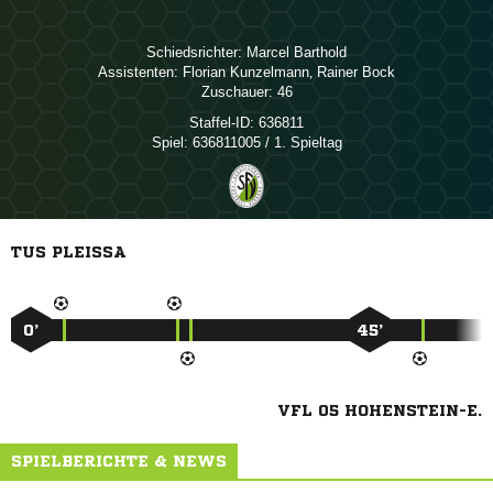
Schiedsrichter:
 
Assistenten:
 
,  
Zuschauer:
46
Staffel-ID:
636811
Spiel:
636811005 / 1. Spieltag
TUS PLEISSA
0’
45’
VFL 05 HOHENSTEIN-E.
SPIELBERICHTE & NEWS