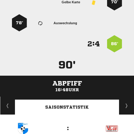
70’
Gelbe Karte
78’
Auswechslung
:


86’
90'
ABPFIFF
16:48UHR
ANZEIGE
SAISONSTATISTIK
: