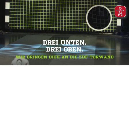
DREI UNTEN.
DREI OBEN.
WIR BRINGEN DICH AN DIE ZDF-TORWAND