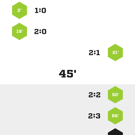
:


2’
:


19’
:


21’
45'
:


50’
:


66’