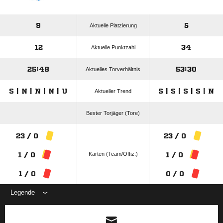
9
5
Aktuelle Platzierung
12
34
Aktuelle Punktzahl
25:48
53:30
Aktuelles Torverhältnis
S | N | N | N | U
S | S | S | S | N
Aktueller Trend
Bester Torjäger (Tore)
23 / 0
23 / 0
Karten (Team/Offiz.)
1 / 0
1 / 0
1 / 0
0 / 0
Legende
ANZEIGE