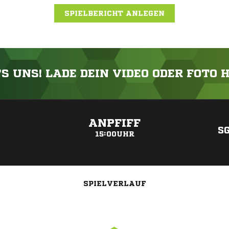
SPIELBERICHT ANLEGEN
'S UNS! LADE DEIN VIDEO ODER FOTO 
ANZEIGE
ANPFIFF
S
15:00UHR
SPIELVERLAUF