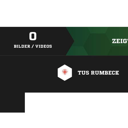
0
ZEIG
BILDER / VIDEOS
TUS RUMBECK