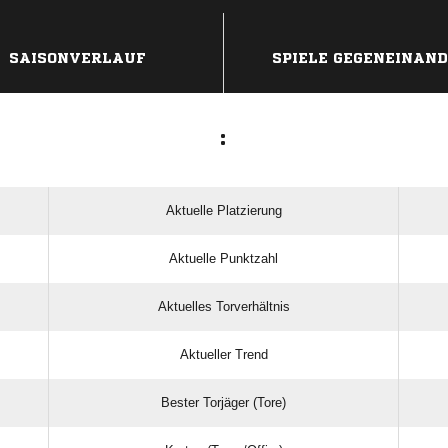
SAISONVERLAUF
SPIELE GEGENEINAN
:
Aktuelle Platzierung
Aktuelle Punktzahl
Aktuelles Torverhältnis
Aktueller Trend
Bester Torjäger (Tore)