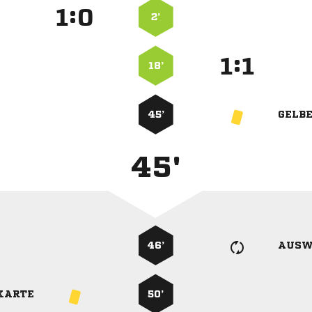
:


2’
:


18’
45’
GELB
45'
46’
AUSW
KARTE
50’