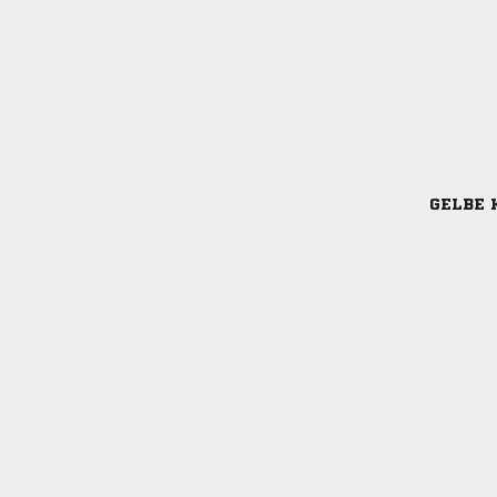
GELBE 