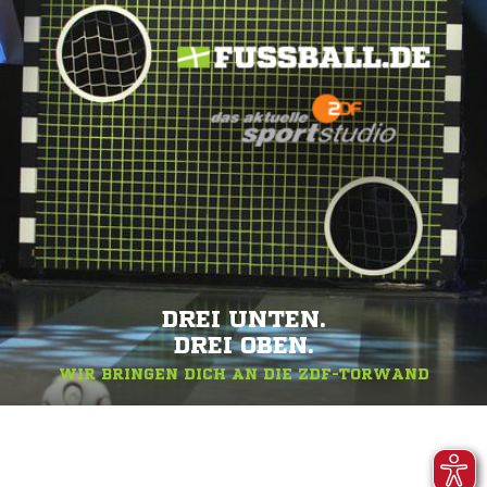
DREI UNTEN.
DREI OBEN.
WIR BRINGEN DICH AN DIE ZDF-TORWAND