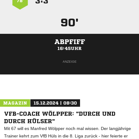
:


78’
90'
ABPFIFF
16:45UHR
ANZEIGE
MAGAZIN
15.12.2024 | 08:30
VFB-COACH WÖLPPER: "DURCH UND
DURCH HÜLSER"
Mit 67 will es Manfred Wölpper noch mal wissen. Der langjährige
Trainer kehrt zum VfB Hüls in die 8. Liga zurück - hier feierte er