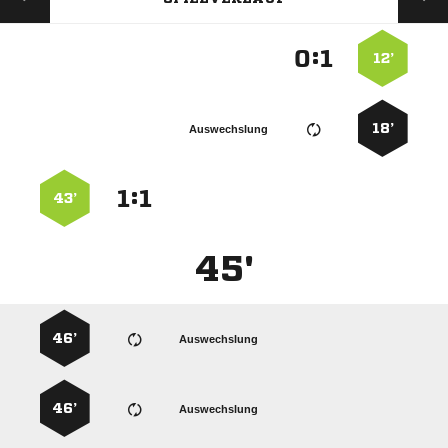
:


12’
18’
Auswechslung
:


43’
45'
46’
Auswechslung
46’
Auswechslung