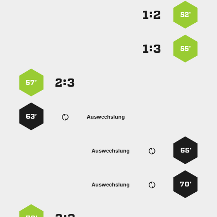
:


52’
:


55’
:


57’
63’
Auswechslung
65’
Auswechslung
70’
Auswechslung