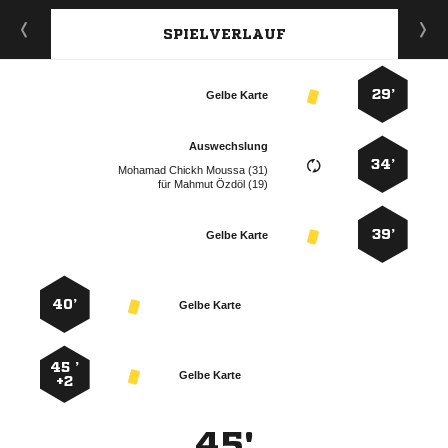
SPIELVERLAUF
29’
Gelbe Karte
Auswechslung
34’
   
für
  
39’
Gelbe Karte
40’
Gelbe Karte
45 ’
Gelbe Karte
+2
45'