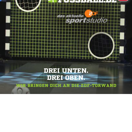
DREI UNTEN.
DREI OBEN.
WIR BRINGEN DICH AN DIE ZDF-TORWAND