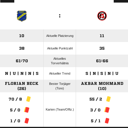
:
10
11
Aktuelle Platzierung
38
35
Aktuelle Punktzahl
Aktuelles
61:70
61:66
Torverhältnis
N | U | N | N | S
S | N | S | N | U
Aktueller Trend
FLORIAN BECK
AKBAR MOHMAND
Bester Torjäger
(26)
(Tore)
(10)
70 / 8
55 / 2
Karten (Team/Offiz.)
5 / 0
3 / 0
1 / 0
5 / 1