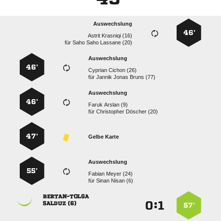
Auswechslung
46’
  
für
   
Auswechslung
46’
  
für
   
Auswechslung
46’
  
für
  
47’
Gelbe Karte
Auswechslung
55’
  
für
  

:


 
57’