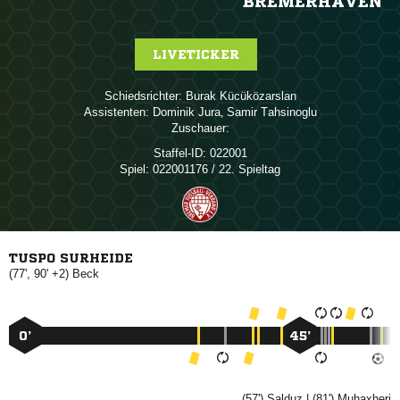
BREMERHAVEN
LIVETICKER
Schiedsrichter:
 
Assistenten:
 
,  
Zuschauer:
Staffel-ID:
022001
Spiel:
022001176 / 22. Spieltag
TUSPO SURHEIDE
(77', 90' +2)

0’
45’
(57')

| (81')
