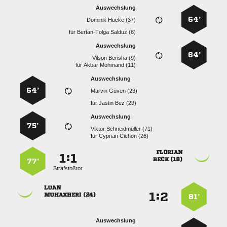
Auswechslung
64’
  
für
  
Auswechslung
64’
  
für
  
Auswechslung
64’
  
für
  
Auswechslung
75’
  
für
  

:


 
77’
Strafstoßtor

:


 
81’
Auswechslung