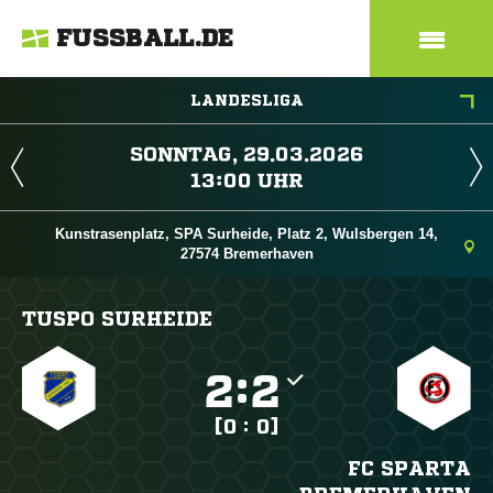
FUSSBALL.DE
LANDESLIGA
 
 
Kunstrasenplatz, SPA Surheide, Platz 2, Wulsbergen 14,
27574 Bremerhaven
TUSPO SURHEIDE

:

[0 : 0]
FC SPARTA